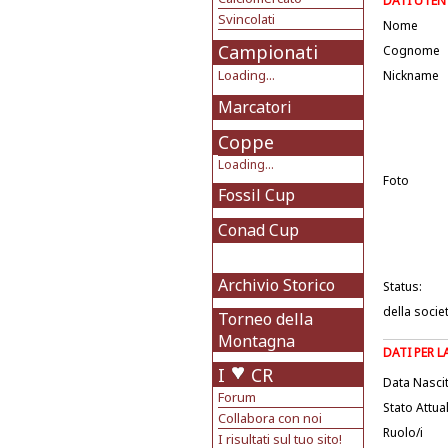
DATI UTEN
Svincolati
Nome
Campionati
Cognome
Loading...
Nickname
Marcatori
Coppe
Loading...
Foto
Fossil Cup
Conad Cup
Archivio Storico
Status:
della socie
Torneo della
Montagna
DATI PER 
I
CR
Data Nasci
Forum
Stato Attua
Collabora con noi
Ruolo/i
I risultati sul tuo sito!