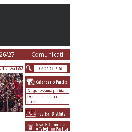
26/27
Comunicati
ENTI
- Ddr1983
Oggi: nessuna partita
Domani: nessuna
partita