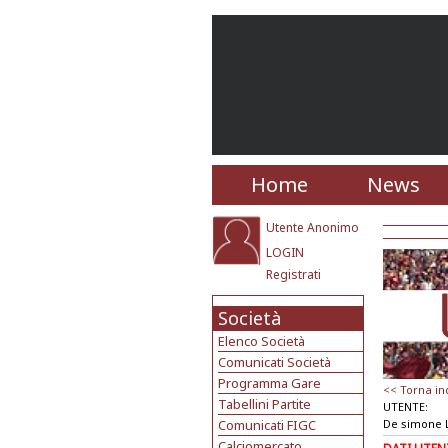
Home
News
Utente Anonimo
LOGIN
Registrati
Società
Elenco Società
Comunicati Società
Programma Gare
<< Torna in
Tabellini Partite
UTENTE:
Comunicati FIGC
De simone 
Calciomercato