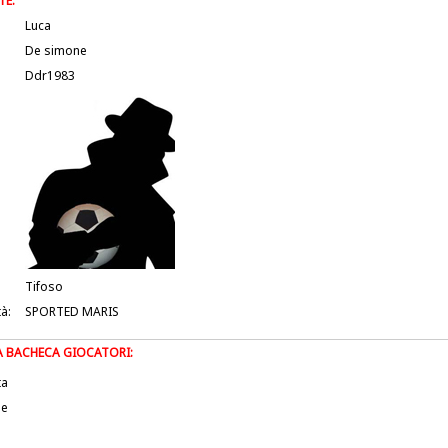
TE:
Luca
De simone
Ddr1983
Tifoso
tà:
SPORTED MARIS
LA BACHECA GIOCATORI:
ta
le