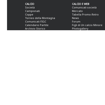
CALCIO
CALCIO E WEB
Società
Comunicati società
Campionati
Mercato
Coppe
Tabella Promo-Retro
Torneo della Montagna
News
Comunicati FIGC
Forum
Calendario Partite
Figli di Un calcio Minore
Archivio Storico
Photogallery