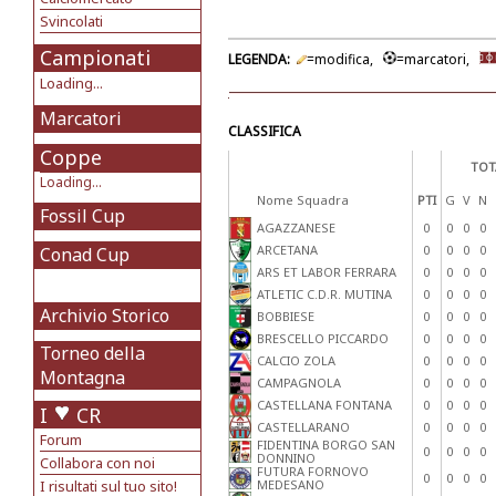
Svincolati
Campionati
LEGENDA:
=modifica,
=marcatori,
Loading...
Marcatori
CLASSIFICA
Coppe
TOT
Loading...
Nome Squadra
PTI
G
V
N
Fossil Cup
AGAZZANESE
0
0
0
0
ARCETANA
0
0
0
0
Conad Cup
ARS ET LABOR FERRARA
0
0
0
0
ATLETIC C.D.R. MUTINA
0
0
0
0
Archivio Storico
BOBBIESE
0
0
0
0
BRESCELLO PICCARDO
0
0
0
0
Torneo della
CALCIO ZOLA
0
0
0
0
Montagna
CAMPAGNOLA
0
0
0
0
CASTELLANA FONTANA
0
0
0
0
I
CR
CASTELLARANO
0
0
0
0
Forum
FIDENTINA BORGO SAN
0
0
0
0
DONNINO
Collabora con noi
FUTURA FORNOVO
0
0
0
0
I risultati sul tuo sito!
MEDESANO