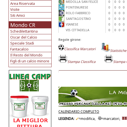
MEDOLLA SAN FELICE
0
0
0
0
Area Riservata
PONTENURESE
0
0
0
0
Visite
ROLO FABBRICO
0
0
0
0
Siti Amici
SANT'AGOSTINO
0
0
0
0
Mondo CR
VIANESE
0
0
0
0
VIS CITTADELLA
0
0
0
0
Schedilettantina
Oscar del Calcio
Regole girone:
Speciale Stadi
Fantacalcio
Classifica Marcatori
Statistiche
Il Resto del Mondo
Figli di un calcio minore
Stampa Classifica
Stampa 
CALENDARIO COMPLETO
LEGENDA:
=modifica,
=marcatori,