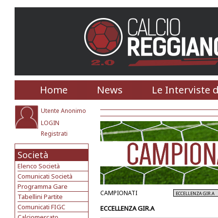
Home
News
Le Interviste 
Utente Anonimo
LOGIN
Registrati
Società
Elenco Società
Comunicati Società
Programma Gare
CAMPIONATI
Tabellini Partite
Comunicati FIGC
ECCELLENZA GIR.A
Calciomercato