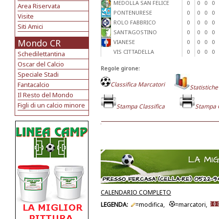
MEDOLLA SAN FELICE
0
0
0
0
Area Riservata
PONTENURESE
0
0
0
0
Visite
ROLO FABBRICO
0
0
0
0
Siti Amici
SANT'AGOSTINO
0
0
0
0
Mondo CR
VIANESE
0
0
0
0
VIS CITTADELLA
0
0
0
0
Schedilettantina
Oscar del Calcio
Regole girone:
Speciale Stadi
Fantacalcio
Classifica Marcatori
Statistiche
Il Resto del Mondo
Figli di un calcio minore
Stampa Classifica
Stampa 
CALENDARIO COMPLETO
LEGENDA:
=modifica,
=marcatori,