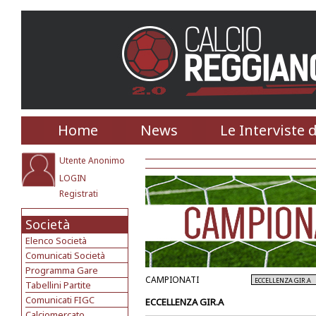
Home
News
Le Interviste 
Utente Anonimo
LOGIN
Registrati
Società
Elenco Società
Comunicati Società
Programma Gare
CAMPIONATI
Tabellini Partite
Comunicati FIGC
ECCELLENZA GIR.A
Calciomercato