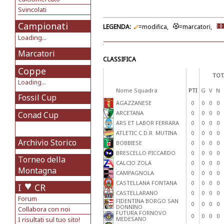
Svincolati
Campionati
LEGENDA:
=modifica,
=marcatori,
Loading...
Marcatori
CLASSIFICA
Coppe
TOT
Loading...
Nome Squadra
PTI
G
V
N
Fossil Cup
AGAZZANESE
0
0
0
0
ARCETANA
0
0
0
0
Conad Cup
ARS ET LABOR FERRARA
0
0
0
0
ATLETIC C.D.R. MUTINA
0
0
0
0
Archivio Storico
BOBBIESE
0
0
0
0
BRESCELLO PICCARDO
0
0
0
0
Torneo della
CALCIO ZOLA
0
0
0
0
Montagna
CAMPAGNOLA
0
0
0
0
CASTELLANA FONTANA
0
0
0
0
I
CR
CASTELLARANO
0
0
0
0
Forum
FIDENTINA BORGO SAN
0
0
0
0
DONNINO
Collabora con noi
FUTURA FORNOVO
0
0
0
0
I risultati sul tuo sito!
MEDESANO