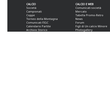
CALCIO
CALCIO E WEB
Società
Comunicati società
Campionati
Mercato
Coppe
Tabella Promo-Retro
Torneo della Montagna
News
Comunicati FIGC
Forum
Calendario Partite
Figli di Un calcio Minore
Archivio Storico
Photogallery