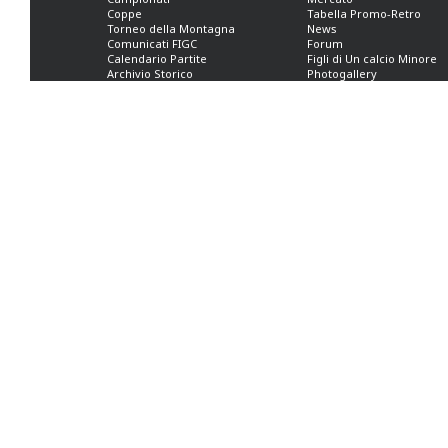
Coppe
Tabella Promo-Retro
Torneo della Montagna
News
Comunicati FIGC
Forum
Calendario Partite
Figli di Un calcio Minore
Archivio Storico
Photogallery