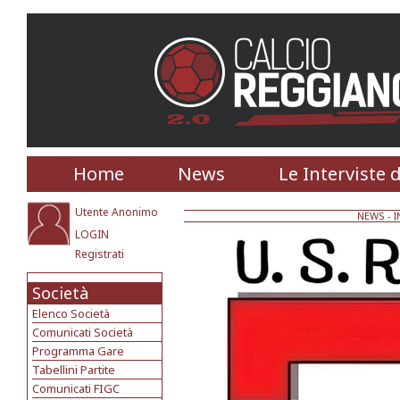
Home
News
Le Interviste 
Utente Anonimo
NEWS
- 
LOGIN
Registrati
Società
Elenco Società
Comunicati Società
Programma Gare
Tabellini Partite
Comunicati FIGC