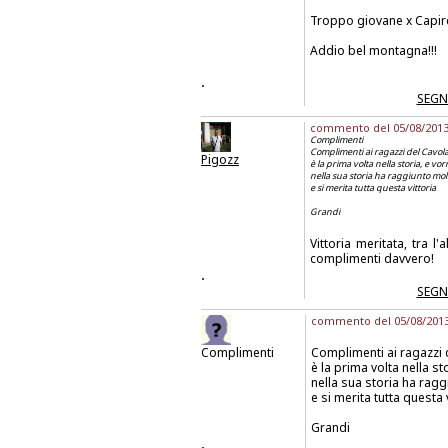
Troppo giovane x Capire....
Addio bel montagna!!!
.
SEGN
commento del 05/08/2013 a
Complimenti
Complimenti ai ragazzi del Cavola
Pigozz
è la prima volta nella storia, e vor
nella sua storia ha raggiunto molt
e si merita tutta questa vittoria
Grandi
Vittoria meritata, tra 
complimenti davvero!
.
SEGN
commento del 05/08/2013 
Complimenti
Complimenti ai ragazzi 
è la prima volta nella sto
nella sua storia ha ragg
e si merita tutta questa 
Grandi
.