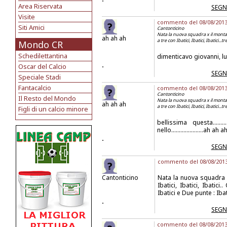
Area Riservata
SEGN
Visite
commento del 08/08/2013 a
Siti Amici
Cantonticino
Nata la nuova squadra x il montagna 
ah ah ah
a tre con Ibatici, Ibatici, Ibatici...
Mondo CR
Schedilettantina
dimenticavo giovanni, lui 
.
Oscar del Calcio
SEGN
Speciale Stadi
Fantacalcio
commento del 08/08/2013 a
Cantonticino
Il Resto del Mondo
Nata la nuova squadra x il montagna 
ah ah ah
a tre con Ibatici, Ibatici, Ibatici...
Figli di un calcio minore
bellissima questa.....
nello.....................ah ah a
.
SEGN
commento del 08/08/2013 
Cantonticino
Nata la nuova squadra x 
Ibatici, Ibatici, Ibatici
Ibatici e Due punte : Ibat
.
SEGN
commento del 08/08/2013 a