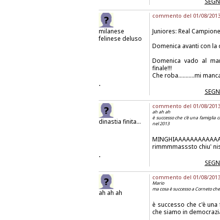
SEGN
commento del 01/08/2013 
milanese
Juniores: Real Campione!
felinese deluso
Domenica avanti con la d
Domenica vado al mare..
finale!!!
Che roba...........mi manca l'
.
SEGN
commento del 01/08/2013 a
ah ah ah
è successo che c'è una famiglia 
dinastia finita...
nel 2013
MINGHIAAAAAAAAAAAA! È
rimmmmasssto chiu' nisc
.
SEGN
commento del 01/08/2013 a
Mario
ma cosa è successo a Corneto che 
ah ah ah
è successo che c'è una
che siamo in democrazi
.