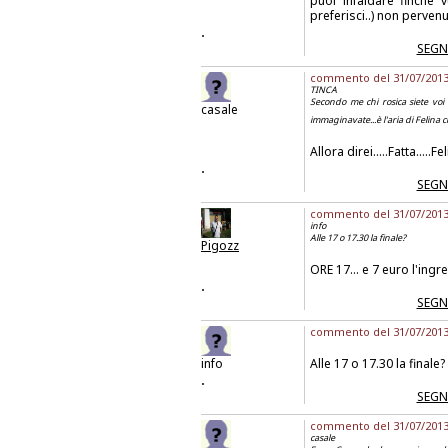
puoi infaldare finchè 
preferisci..) non pervenut
.
SEGN
commento del 31/07/2013 a
TINCA
Secondo me chi rosica siete voi 
casale
immaginavate...è l'aria di Felina 
Allora direi.....Fatta.....
.
SEGN
commento del 31/07/2013 a
info
Alle 17 o 17.30 la finale?
Pigozz
ORE 17... e 7 euro l'ingr
.
SEGN
commento del 31/07/2013 
info
Alle 17 o 17.30 la finale?
.
SEGN
commento del 31/07/2013 a
casale