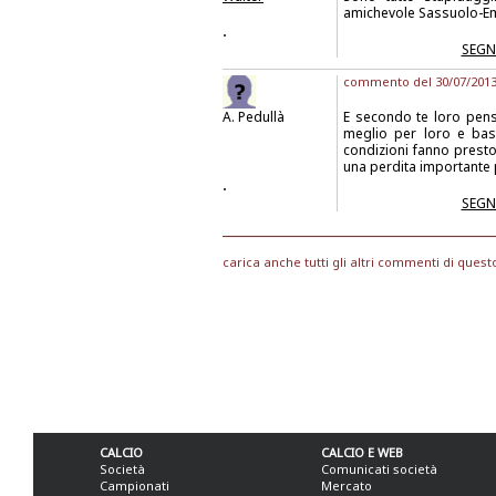
amichevole Sassuolo-Em
.
SEGN
commento del 30/07/2013 
A. Pedullà
E secondo te loro pens
meglio per loro e bast
condizioni fanno prest
una perdita importante p
.
SEGN
carica anche tutti gli altri commenti di quest
CALCIO
CALCIO E WEB
Società
Comunicati società
Campionati
Mercato