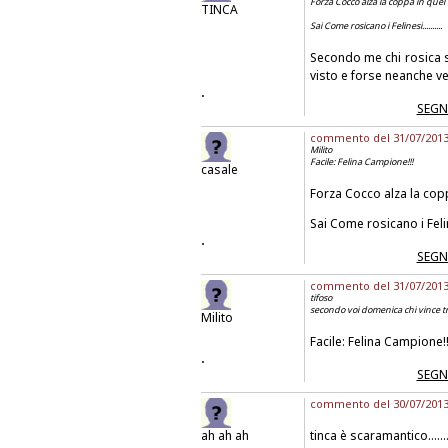
Forza Cocco alza la coppa in quel di F
TINCA
Sai Come rosicano i Felinesi..........
Secondo me chi rosica si
visto e forse neanche ve
.
SEGN
commento del 31/07/2013 a
Milito
Facile: Felina Campione!!!
casale
Forza Cocco alza la coppa 
Sai Come rosicano i Felines
.
SEGN
commento del 31/07/2013 a
tifoso
secondo voi domenica chi vince tra
Milito
Facile: Felina Campione!!
.
SEGN
commento del 30/07/2013 
ah ah ah
tinca è scaramantico......