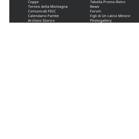
Coppe
Tabella Promo-Retro
Torneo della Montagna
News
Comunicati FIGC
Forum
Calendario Partite
Figli di Un calcio Minore
Archivio Storico
Photogallery