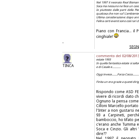
Nel 1997 il neonato Real Bismant
Soca ma nessuno ne fece un caso
Io piuttosto dalle parti della P
qualcosa che non va? L'ambiente d
Ultima considerazione: dopo an
Felina certi eventi sono così rari
Piano con Francia... i
cinghiale!
.
SEGN
commento del 02/08/2013 a
estate 1993
In quella fantastica estate si saltava e si
TINCA
e di Casale e..............
Oggi invece.........Forza Cocco...........
Finita un era grazie a questi dirigent
Rispondo come ASD FELI
vivere di ricordi dato 
Ognuno la pensa come m
Cilloni Marcello portat
l'Inter a non gustarsi n
93 a Carpineti, perc
bamboccio, ho tifato per
c'erano anche Tumma e il
Soca e Cinzio. Gli altri
dire??
Nel 1997 il neonato 