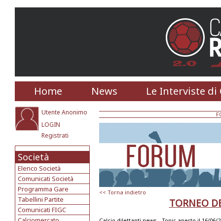
Home
News
Le Interviste di
Utente Anonimo
F
LOGIN
Registrati
Società
Elenco Società
Comunicati Società
Programma Gare
<< Torna indietro
Tabellini Partite
TORNEO D
Comunicati FIGC
Calciomercato
Calcio dilettanti news -
Topic aperto il 16/06/