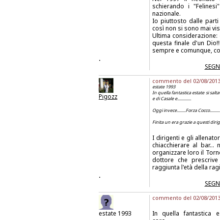
schierando i "Feline
nazionale.
Io piuttosto dalle part
così non si sono mai vist
Ultima considerazion
questa finale d'un Dio!
sempre e comunque, cogl
.
SEGN
commento del 02/08/2013 a
estate 1993
In quella fantastica estate si saltava e si
Pigozz
e di Casale e..............
Oggi invece.........Forza Cocco...........
Finita un era grazie a questi dirigent
I dirigenti e gli allenat
chiacchierare al bar... 
organizzare loro il Tor
dottore che prescrive 
raggiunta l'età della ra
.
SEGN
commento del 02/08/2013 
estate 1993
In quella fantastica 