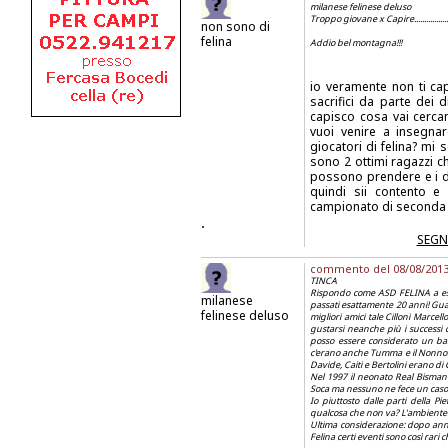
milanese felinese deluso
Troppo giovane x Capire...............
non sono di
felina
Addio bel montagna!!!
io veramente non ti cap
sacrifici da parte dei d
capisco cosa vai cerca
vuoi venire a insegna
giocatori di felina? mi 
sono 2 ottimi ragazzi c
possono prendere e i d
quindi sii contento 
campionato di seconda 
.
SEGN
commento del 08/08/2013 a
TINCA
Rispondo come ASD FELINA a esta
milanese
passati esattamente 20 anni! Gua
felinese deluso
migliori amici tale Cilloni Marce
gustarsi neanche più i successi c
posso essere considerato un bamb
c'erano anche Tumma e il Nonno. In 
Davide, Caiti e Bertolini erano di
Nel 1997 il neonato Real Bismant
Soca ma nessuno ne fece un caso
Io piuttosto dalle parti della P
qualcosa che non va? L'ambiente d
Ultima considerazione: dopo an
Felina certi eventi sono così rari