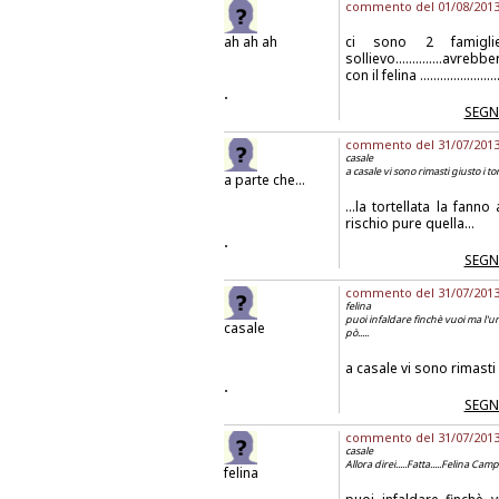
commento del 01/08/2013 
ah ah ah
ci sono 2 famigl
sollievo..............av
con il felina ...................
.
SEGN
commento del 31/07/2013 a
casale
a casale vi sono rimasti giusto i tor
a parte che...
...la tortellata la fa
rischio pure quella...
.
SEGN
commento del 31/07/2013 a
felina
puoi infaldare finchè vuoi ma l'un
casale
pò.....
a casale vi sono rimasti g
.
SEGN
commento del 31/07/2013 a
casale
Allora direi.....Fatta.....Felina Camp
felina