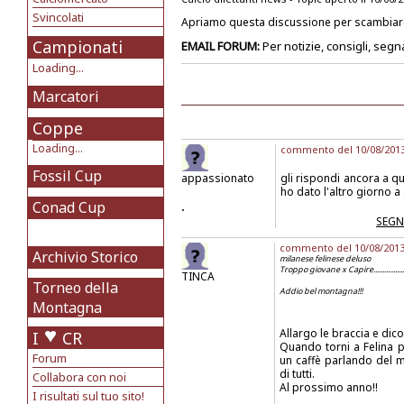
Svincolati
Apriamo questa discussione per scambiarci
Campionati
EMAIL FORUM:
Per notizie, consigli, segn
Loading...
Marcatori
Coppe
Loading...
commento del 10/08/2013 
Fossil Cup
appassionato
gli rispondi ancora a que
ho dato l'altro giorno a
Conad Cup
.
SEGN
commento del 10/08/2013 a
Archivio Storico
milanese felinese deluso
Troppo giovane x Capire...............
TINCA
Torneo della
Addio bel montagna!!!
Montagna
Allargo le braccia e di
I
CR
Quando torni a Felina p
Forum
un caffè parlando del 
di tutti.
Collabora con noi
Al prossimo anno!!
I risultati sul tuo sito!
.