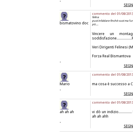
SEGN
commento del 01/08/2013 a
felina
puoi infaldare finchè vuoi ma l'un
bismatovino doc
pò.....
Vincere un montagna
soddisfazione..............
Veri Dirigenti Felinesi
Forza Real Bismantova
.
SEGN
commento del 01/08/2013 
Mario
ma cosa è successo a Cor
.
SEGN
commento del 01/08/2013 
ah ah ah
vi dò un indizio............... la
ah ah ahh
.
SEGN