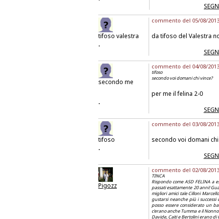
SEGN
commento del 05/08/2013 
tifoso valestra
da tifoso del Valestra no
.
SEGN
commento del 04/08/2013 a
tifoso
secondo voi domani chi vince?
secondo me
per me il felina 2-0
.
SEGN
commento del 03/08/2013 
tifoso
secondo voi domani chi 
.
SEGN
commento del 02/08/2013 a
TINCA
Rispondo come ASD FELINA a esta
Pigozz
passati esattamente 20 anni! Gua
migliori amici tale Cilloni Marce
gustarsi neanche più i successi c
posso essere considerato un bamb
c'erano anche Tumma e il Nonno. In 
Davide, Caiti e Bertolini erano di