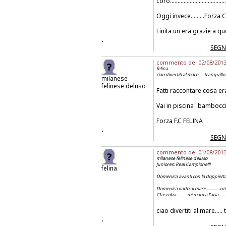
coro................................
Oggi invece.........Forza Coc
Finita un era grazie a ques
.
SEGN
commento del 02/08/2013 a
felina
ciao divertiti al mare..... tranquillo
milanese
felinese deluso
Fatti raccontare cosa er
Vai in piscina "bambocc
Forza F.C FELINA
.
SEGN
commento del 01/08/2013 a
milanese felinese deluso
Juniores: Real Campione!!!
felina
Domenica avanti con la doppietta 
Domenica vado al mare..............u
Che roba...........mi manca l'aria.........
ciao divertiti al mare.....
.