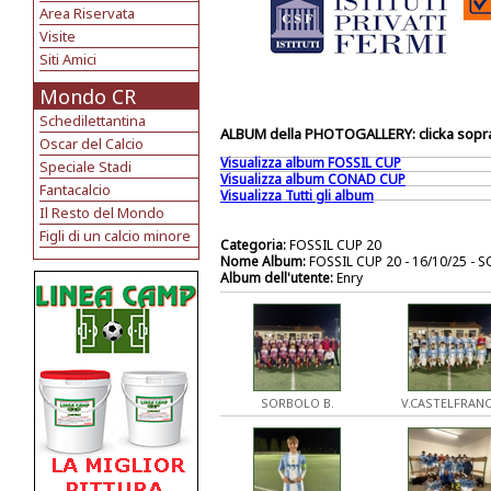
Area Riservata
Visite
Siti Amici
Mondo CR
Schedilettantina
ALBUM della PHOTOGALLERY: clicka sopra 
Oscar del Calcio
Visualizza album FOSSIL CUP
Speciale Stadi
Visualizza album CONAD CUP
Fantacalcio
Visualizza Tutti gli album
Il Resto del Mondo
Figli di un calcio minore
Categoria:
FOSSIL CUP 20
Nome Album:
FOSSIL CUP 20 - 16/10/25 -
Album dell'utente:
Enry
SORBOLO B.
V.CASTELFRAN