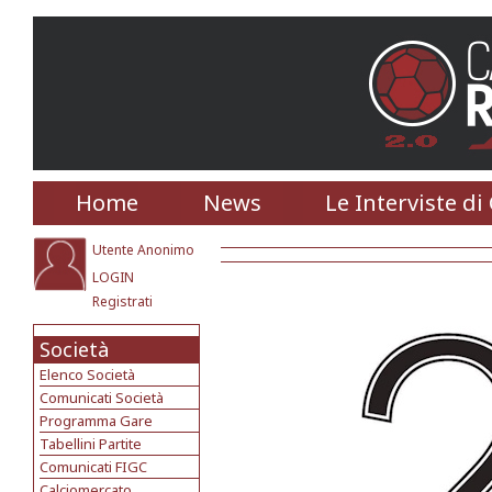
Home
News
Le Interviste di
Utente Anonimo
LOGIN
Registrati
Società
Elenco Società
Comunicati Società
Programma Gare
Tabellini Partite
Comunicati FIGC
Calciomercato