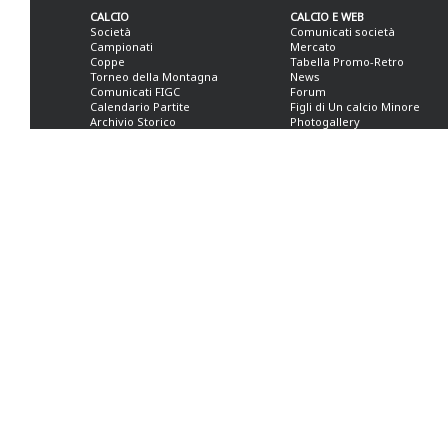
CALCIO
CALCIO E WEB
Società
Comunicati società
Campionati
Mercato
Coppe
Tabella Promo-Retro
Torneo della Montagna
News
Comunicati FIGC
Forum
Calendario Partite
Figli di Un calcio Minore
Archivio Storico
Photogallery