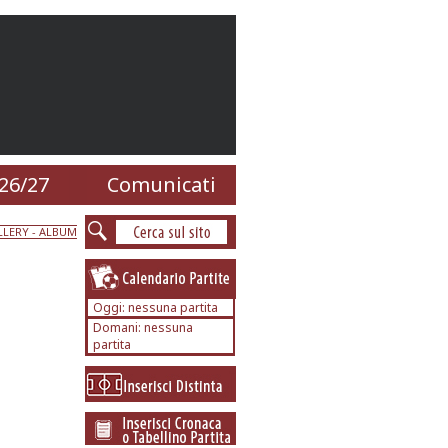
26/27
Comunicati
LERY - ALBUM
Oggi: nessuna partita
Domani: nessuna
partita