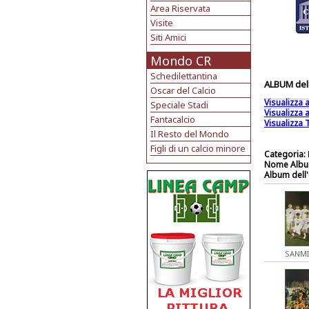
Area Riservata
Visite
Siti Amici
Mondo CR
Schedilettantina
ALBUM dell
Oscar del Calcio
Visualizza
Speciale Stadi
Visualizza
Fantacalcio
Visualizza T
Il Resto del Mondo
Figli di un calcio minore
Categoria:
Nome Albu
Album dell'
SANMI