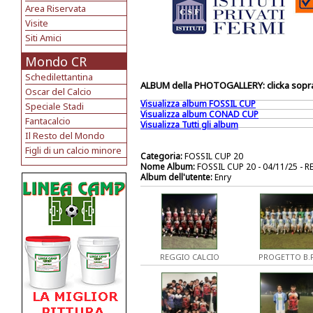
Area Riservata
Visite
Siti Amici
Mondo CR
Schedilettantina
ALBUM della PHOTOGALLERY: clicka sopra 
Oscar del Calcio
Visualizza album FOSSIL CUP
Speciale Stadi
Visualizza album CONAD CUP
Fantacalcio
Visualizza Tutti gli album
Il Resto del Mondo
Figli di un calcio minore
Categoria:
FOSSIL CUP 20
Nome Album:
FOSSIL CUP 20 - 04/11/25 - 
Album dell'utente:
Enry
REGGIO CALCIO
PROGETTO B.R