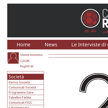
Home
News
Le Interviste di
Utente Anonimo
LOGIN
Registrati
Società
Elenco Società
Comunicati Società
Programma Gare
Tabellini Partite
Comunicati FIGC
Calciomercato