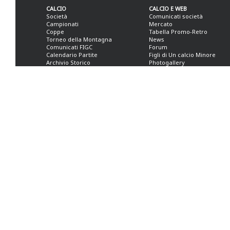
CALCIO
CALCIO E WEB
Società
Comunicati società
Campionati
Mercato
Coppe
Tabella Promo-Retro
Torneo della Montagna
News
Comunicati FIGC
Forum
Calendario Partite
Figli di Un calcio Minore
Archivio Storico
Photogallery