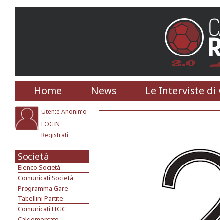
Home
News
Le Interviste di
Utente Anonimo
LOGIN
Registrati
Società
Elenco Società
Comunicati Società
Programma Gare
Tabellini Partite
Comunicati FIGC
Calciomercato