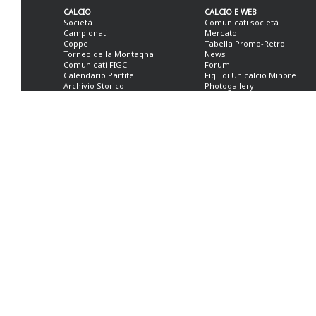
CALCIO
CALCIO E WEB
Società
Comunicati società
Campionati
Mercato
Coppe
Tabella Promo-Retro
Torneo della Montagna
News
Comunicati FIGC
Forum
Calendario Partite
Figli di Un calcio Minore
Archivio Storico
Photogallery