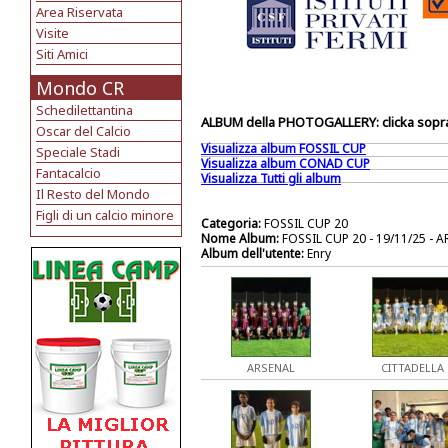
Area Riservata
Visite
Siti Amici
Mondo CR
Schedilettantina
ALBUM della PHOTOGALLERY: clicka sopra 
Oscar del Calcio
Visualizza album FOSSIL CUP
Speciale Stadi
Visualizza album CONAD CUP
Fantacalcio
Visualizza Tutti gli album
Il Resto del Mondo
Figli di un calcio minore
Categoria:
FOSSIL CUP 20
Nome Album:
FOSSIL CUP 20 - 19/11/25 -
Album dell'utente:
Enry
ARSENAL
CITTADELLA