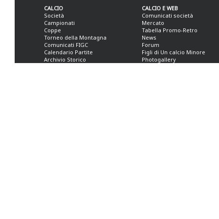
CALCIO
CALCIO E WEB
Società
Comunicati società
Campionati
Mercato
Coppe
Tabella Promo-Retro
Torneo della Montagna
News
Comunicati FIGC
Forum
Calendario Partite
Figli di Un calcio Minore
Archivio Storico
Photogallery