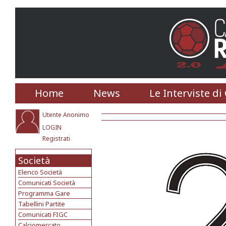
Home
News
Le Interviste di
Utente Anonimo
LOGIN
Registrati
Società
Elenco Società
Comunicati Società
Programma Gare
Tabellini Partite
Comunicati FIGC
Calciomercato