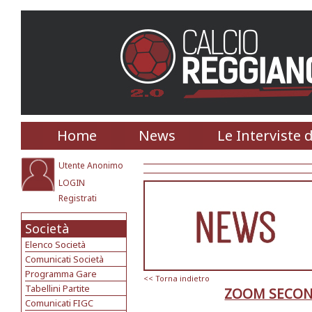
Home
News
Le Interviste 
Utente Anonimo
LOGIN
Registrati
Società
Elenco Società
Comunicati Società
Programma Gare
<< Torna indietro
Tabellini Partite
ZOOM SECON
Comunicati FIGC