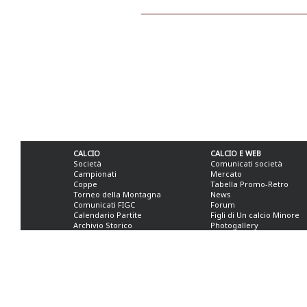
CALCIO
CALCIO E WEB
Società
Comunicati società
Campionati
Mercato
Coppe
Tabella Promo-Retro
Torneo della Montagna
News
Comunicati FIGC
Forum
Calendario Partite
Figli di Un calcio Minore
Archivio Storico
Photogallery