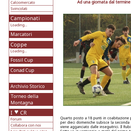
Ad una giornata dal termine l
Calciomercato
Svincolati
Campionati
Loading...
Marcatori
Coppe
Loading...
Fossil Cup
Conad Cup
Archivio Storico
Torneo della
Montagna
I
CR
Quarto posto a 18 punti in coabitazione 
Forum
per dieci domeniche subisce la seconda sc
Collabora con noi
viene agganciato dalle inseguitrici. Il Ru