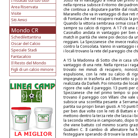
I risultati sul tuo sito!
Sotto va in vantaggio a metà del primo 
nella ripresa subisce il ritorno dei padron
Area Riservata
che continua a disputare partite dal risu
Visite
Maranello che va in vantaggio di due reti m
di Fontana che nel recupero realizza la p
Siti Amici
Quando la vittoria sembrava ormai cosa f
sempre su calcio di rigore. A 17 c’è una 
Mondo CR
Casinalbo andata in vantaggio per ben du
Schedilettantina
match in parità che viene poi deciso da un
reggiani. La Spezzanese che invece reali
Oscar del Calcio
contro la Consolata. Vanno in vantaggio i r
Speciale Stadi
i locali trovano la rete del pareggio che chi
Fantacalcio
A 15 la Madonna di Sotto che in casa sfi
Il Resto del Mondo
vantaggio di una rete. Nella ripresa i rag
Figli di un calcio minore
trovato nei minuti di recupero, nono
espulsione, con la rete su calcio di rig
impegnato in trasferta ad Ubersetto si p
realizzata da Darkeh. Poi rimonta dei locali
rigore che vale il pareggio. 13 punti per
Spezzanese che nel primo tempo si port
trovano il pareggio con Villani che vale 
subisce una sconfitta pesante a Serramazzo
partita sui propri binari giusti. A 10 pun
per ben due volte con le reti di Battani 
mettono dentro la terza rete che lascia i b
la seconda vittoria in campionato, dopo tr
che viene battuto col minimo scarto grazie
Gualtieri C. Il cambio di allenatore ha
festeggiare sperando di trovare la strad