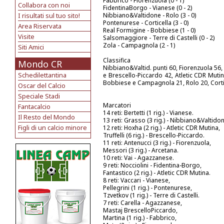
Fabbrico - Fiorenzuola (0 - 1)
Collabora con noi
FidentinaBorgo - Vianese (0 - 2)
I risultati sul tuo sito!
Nibbiano&Valtidone - Rolo (3 - 0)
Pontenurese - Corticella (3 - 0)
Area Riservata
Real Formigine - Bobbiese (1 - 0)
Visite
Salsomaggiore - Terre di Castelli (0 - 2)
Zola - Campagnola (2 - 1)
Siti Amici
Classifica
Mondo CR
Nibbiano&Valtid. punti 60, Fiorenzuola 56,
Schedilettantina
e Brescello-Piccardo 42, Atletic CDR Muti
Bobbiese e Campagnola 21, Rolo 20, Corti
Oscar del Calcio
Speciale Stadi
Marcatori
Fantacalcio
14 reti: Bertetti (1 rig.) - Vianese.
Il Resto del Mondo
13 reti: Grasso (3 rig.) - Nibbiano&Valtidon
Figli di un calcio minore
12 reti: Hoxha (2 rig.) - Atletic CDR Mutina,
Truffelli (6 rig.) - Brescello-Piccardo.
11 reti: Antenucci (3 rig.) - Fiorenzuola,
Messori (3 rig.) - Arcetana.
10 reti: Vai - Agazzanese.
9 reti: Nocciolini - Fidentina-Borgo,
Fantastico (2 rig.) - Atletic CDR Mutina.
8 reti: Vaccari - Vianese,
Pellegrini (1 rig.) - Pontenurese,
Tzvetkov (1 rig.) - Terre di Castelli.
7 reti: Carella - Agazzanese,
Mastaj BrescelloPiccardo,
Martina (1 rig.) - Fabbrico,