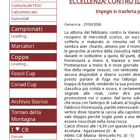
ECCELLENZA: CONTRO IL
Comunicati FIGC
Impegni in trasferta p
Calciomercato
Svincolati
Generica - 27/02/2026
Campionati
La vittoria del Nibbiano contro la Vianes
Loading...
recupero di mercoledì scorso, un suc
sofferto e maturato in rimonta nel fi
Marcatori
sembra aver chiarito, almeno per il mom
le gerarchie al vertice della classifica. Ni
Coppe
davanti in solitudine a quota 60 punti, d
Fiorenzuola a meno 4, Vianese a me
Loading...
Pontenurese a meno 8. A nove giornate 
fine della regular season, con ventisette 
Fossil Cup
ancora disponibili e diversi scontri diret
presto parlare di fuga ma l’allungo 
Conad Cup
truppa di Rastelli, rendendo la sua posizio
classifica più solida e sicura, è certamen
segnale alle rivali, come dire pe
promozione noi ci siamo. Nel turno odi
Archivio Storico
che inizia con l’anticipo di sabato al Soglia
Fabbrico-Fiorenzuola, partite interessanti 
Torneo della
vertice dove riparte la caccia alla capolist
vale doppio perché toglie punti a una dir
Montagna
essere risucchiati nella zona rossa.
Calcio d’inizio alle 14,30 con queste le parti
I
CR
Arcetana - Agazzanese (0 - 4)
Atletic Cdr Mutina - Brescello Pic. (0 - 1)
Forum