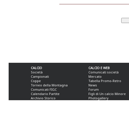
CALCIO
CALCIO E WEB
Società
Comunicati società
Campionati
Mercato
Coppe
Tabella Promo-Retro
Torneo della Montagna
News
Comunicati FIGC
Forum
Calendario Partite
Figli di Un calcio Minore
Archivio Storico
Photogallery