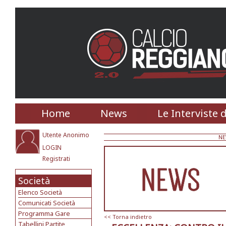
Home
News
Le Interviste 
Utente Anonimo
N
LOGIN
Registrati
Società
Elenco Società
Comunicati Società
Programma Gare
<< Torna indietro
Tabellini Partite