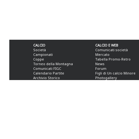
CALCIO
CALCIO E WEB
Società
Comunicati società
Campionati
Mercato
Coppe
Tabella Promo-Retro
Torneo della Montagna
News
Comunicati FIGC
Forum
Calendario Partite
Figli di Un calcio Minore
Archivio Storico
Photogallery