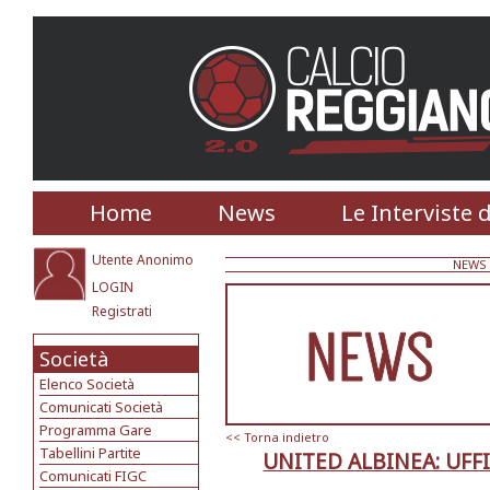
Home
News
Le Interviste 
Utente Anonimo
NEWS
LOGIN
Registrati
Società
Elenco Società
Comunicati Società
Programma Gare
<< Torna indietro
Tabellini Partite
UNITED ALBINEA: UFFI
Comunicati FIGC