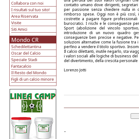
una perdita dei suoi valori originari che
Collabora con noi
contatto umano dove dirigenti, segretari
I risultati sul tuo sito!
per passione senza chiedere nulla in c
rimborso spese. Oggi non è più così, in
Area Riservata
costrette a pagare figure professionali 
Visite
burocratici. I rischi e le conseguenze pe
Sport (abolizione del vincolo sportivo
Siti Amici
introduzione di un nuovo quadro ges
conseguenze ben precise e negative. Per
Mondo CR
soluzioni alternative come la fusione tra i
Schedilettantina
perfino a vendere il titolo sportivo. Ins
Il calcio dilettanti, inutile negarlo, sta 
Oscar del Calcio
i valori sociali alle logiche di business del
Speciale Stadi
del divertimento, della crescita personale e
Fantacalcio
Lorenzo Jotti
Il Resto del Mondo
Figli di un calcio minore
-