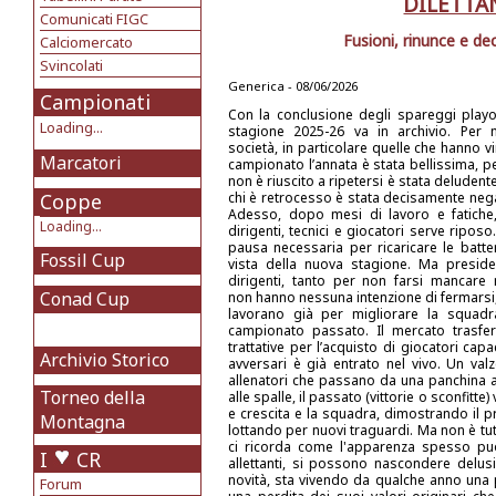
DILETTA
Comunicati FIGC
Fusioni, rinunce e de
Calciomercato
Svincolati
Generica - 08/06/2026
Campionati
Con la conclusione degli spareggi playof
Loading...
stagione 2025-26 va in archivio. Per 
società, in particolare quelle che hanno vi
Marcatori
campionato l’annata è stata bellissima, pe
non è riuscito a ripetersi è stata deludent
Coppe
chi è retrocesso è stata decisamente nega
Adesso, dopo mesi di lavoro e fatiche
Loading...
dirigenti, tecnici e giocatori serve riposo
pausa necessaria per ricaricare le batter
Fossil Cup
vista della nuova stagione. Ma preside
dirigenti, tanto per non farsi mancare n
Conad Cup
non hanno nessuna intenzione di fermarsi,
lavorano già per migliorare la squadr
campionato passato. Il mercato trasfe
trattative per l’acquisto di giocatori ca
Archivio Storico
avversari è già entrato nel vivo. Un valz
allenatori che passano da una panchina a
Torneo della
alle spalle, il passato (vittorie o sconfitt
e crescita e la squadra, dimostrando il pr
Montagna
lottando per nuovi traguardi. Ma non è tut
ci ricorda come l'apparenza spesso può
I
CR
allettanti, si possono nascondere delusio
novità, sta vivendo da qualche anno un
Forum