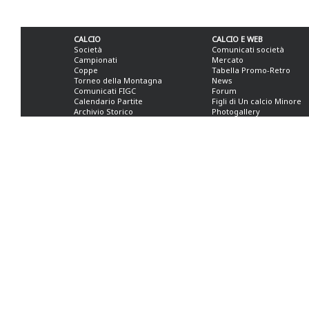
CALCIO
CALCIO E WEB
Società
Comunicati società
Campionati
Mercato
Coppe
Tabella Promo-Retro
Torneo della Montagna
News
Comunicati FIGC
Forum
Calendario Partite
Figli di Un calcio Minore
Archivio Storico
Photogallery