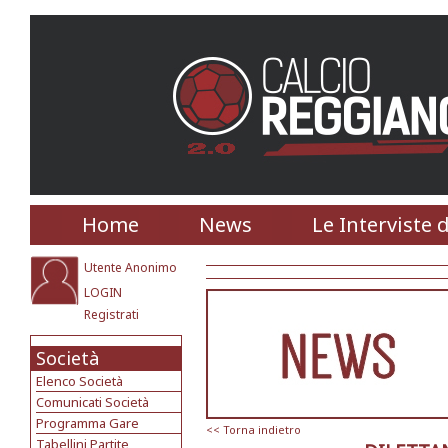
Home
News
Le Interviste 
Utente Anonimo
LOGIN
Registrati
Società
Elenco Società
Comunicati Società
Programma Gare
<< Torna indietro
Tabellini Partite