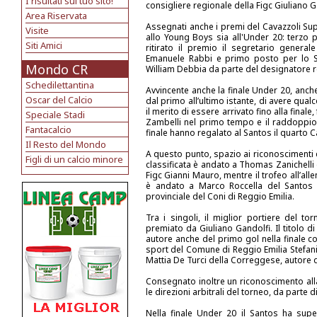
I risultati sul tuo sito!
consigliere regionale della Figc Giuliano G
Area Riservata
Assegnati anche i premi del Cavazzoli Sup
Visite
allo Young Boys sia all'Under 20: terzo p
Siti Amici
ritirato il premio il segretario genera
Emanuele Rabbi e primo posto per lo Sp
Mondo CR
William Debbia da parte del designatore re
Schedilettantina
Avvincente anche la finale Under 20, anch
Oscar del Calcio
dal primo all’ultimo istante, di avere qu
il merito di essere arrivato fino alla finale
Speciale Stadi
Zambelli nel primo tempo e il raddoppio d
Fantacalcio
finale hanno regalato al Santos il quarto Ca
Il Resto del Mondo
A questo punto, spazio ai riconoscimenti 
Figli di un calcio minore
classificata è andato a Thomas Zanichelli 
Figc Gianni Mauro, mentre il trofeo all’all
è andato a Marco Roccella del Santos
provinciale del Coni di Reggio Emilia.
Tra i singoli, il miglior portiere del to
premiato da Giuliano Gandolfi. Il titolo 
autore anche del primo gol nella finale c
sport del Comune di Reggio Emilia Stefani
Mattia De Turci della Correggese, autore di
Consegnato inoltre un riconoscimento alla
le direzioni arbitrali del torneo, da parte
Nella finale Under 20 il Santos ha sup