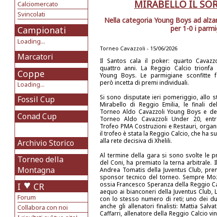
MIRABELLO IL SO
Calciomercato
Svincolati
Nella categoria Young Boys ad alzar
per 1-0 i parm
Campionati
Loading...
Torneo Cavazzoli - 15/06/2026
Marcatori
Il Santos cala il poker: quarto Cavazzo
quattro anni. La Reggio Calcio trionfa 
Coppe
Young Boys. Le parmigiane sconfitte 
però incetta di premi individuali.
Loading...
Si sono disputate ieri pomeriggio, allo s
Fossil Cup
Mirabello di Reggio Emilia, le finali de
Torneo Aldo Cavazzoli Young Boys e de
Conad Cup
Torneo Aldo Cavazzoli Under 20, ent
Trofeo PMA Costruzioni e Restauri, organi
il trofeo è stata la Reggio Calcio, che ha 
alla rete decisiva di Xhelili.
Archivio Storico
Al termine della gara si sono svolte le p
Torneo della
del Coni, ha premiato la terna arbitrale.
Montagna
Andrea Tomatis della Juventus Club, prem
sponsor tecnico del torneo. Sempre Mozz
ossia Francesco Speranza della Reggio Cal
I
CR
aequo ai bianconeri della Juventus Club, 
Forum
con lo stesso numero di reti; uno dei du
anche gli allenatori finalisti: Mattia Salv
Collabora con noi
Caffarri, allenatore della Reggio Calcio v