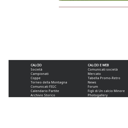
CALCIO
CALCIO E WEB
Società
Comunicati società
Campionati
Mercato
Coppe
Tabella Promo-Retro
Torneo della Montagna
News
Comunicati FIGC
Forum
Calendario Partite
Figli di Un calcio Minore
Archivio Storico
Photogallery