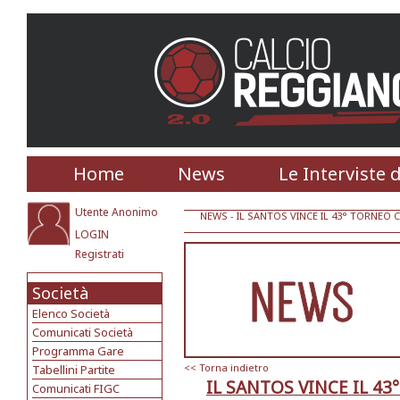
Home
News
Le Interviste 
Utente Anonimo
NEWS
- IL SANTOS VINCE IL 43° TORNEO
LOGIN
Registrati
Società
Elenco Società
Comunicati Società
Programma Gare
<< Torna indietro
Tabellini Partite
IL SANTOS VINCE IL 4
Comunicati FIGC