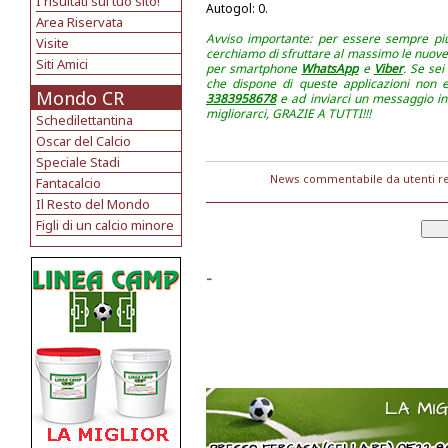
I risultati sul tuo sito!
Autogol: 0.
Area Riservata
Avviso importante: per essere sempre più ve
Visite
cerchiamo di sfruttare al massimo le nuove 
Siti Amici
per smartphone
WhatsApp
e
Viber
. Se sei
che dispone di queste applicazioni non es
Mondo CR
3383958678
e ad inviarci un messaggio in
migliorarci, GRAZIE A TUTTI!!!
Schedilettantina
Oscar del Calcio
Speciale Stadi
News commentabile da utenti re
Fantacalcio
Il Resto del Mondo
Figli di un calcio minore
-