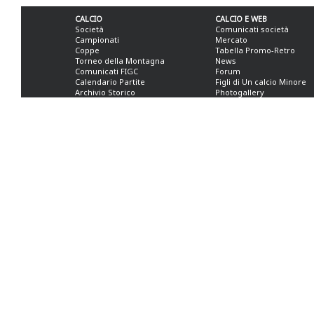
CALCIO
CALCIO E WEB
Società
Comunicati società
Campionati
Mercato
Coppe
Tabella Promo-Retro
Torneo della Montagna
News
Comunicati FIGC
Forum
Calendario Partite
Figli di Un calcio Minore
Archivio Storico
Photogallery