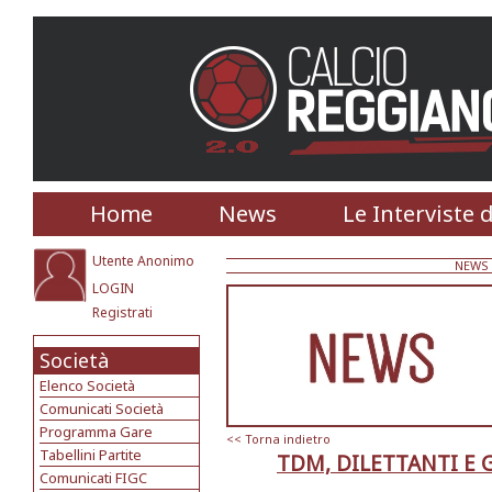
Home
News
Le Interviste 
Utente Anonimo
NEWS
LOGIN
Registrati
Società
Elenco Società
Comunicati Società
Programma Gare
<< Torna indietro
Tabellini Partite
TDM, DILETTANTI E 
Comunicati FIGC