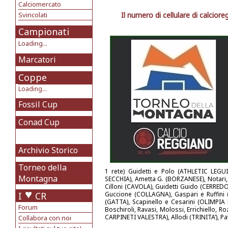
Calciomercato
Svincolati
Il numero di cellulare di calcior
Campionati
Loading...
Marcatori
Coppe
Loading...
Fossil Cup
Conad Cup
Archivio Storico
Torneo della
1 rete) Guidetti e Polo (ATHLETIC LEGU
Montagna
SECCHIA), Ametta G. (BORZANESE), Notari
Cilloni (CAVOLA), Guidetti Guido (CERRED
I
CR
Guccione (COLLAGNA), Gaspari e Ruffini (F
(GATTA), Scapinello e Cesarini (OLIMPI
Forum
Boschiroli, Ravasi, Molossi, Errichiell
CARPINETI VALESTRA), Allodi (TRINITA’), P
Collabora con noi