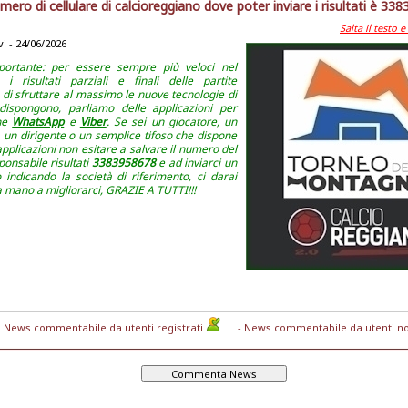
umero di cellulare di calcioreggiano dove poter inviare i risultati è 33
Salta il testo 
vi - 24/06/2026
portante: per essere sempre più veloci nel
 i risultati parziali e finali delle partite
di sfruttare al massimo le nuove tecnologie di
 dispongono, parliamo delle applicazioni per
ne
WhatsApp
e
Viber
. Se sei un giocatore, un
, un dirigente o un semplice tifoso che dispone
applicazioni non esitare a salvare il numero del
ponsabile risultati
3383958678
e ad inviarci un
indicando la società di riferimento, ci darai
 mano a migliorarci, GRAZIE A TUTTI!!!
News commentabile da utenti registrati
- News commentabile da utenti no