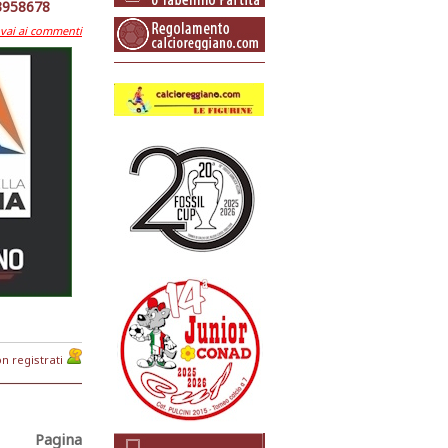
83958678
e vai ai commenti
n registrati
Pagina