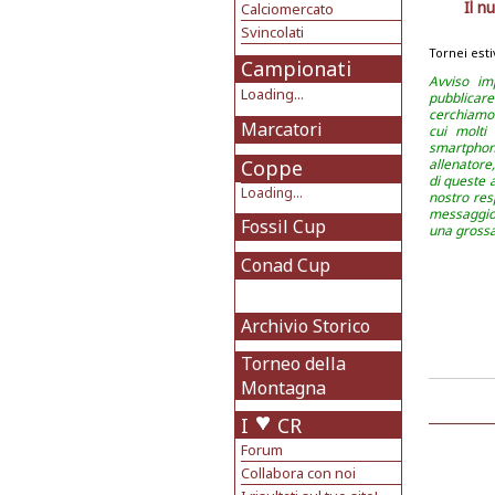
Il n
Calciomercato
Svincolati
Tornei esti
Campionati
Avviso im
Loading...
pubblicare
cerchiamo 
Marcatori
cui molti
smartpho
Coppe
allenatore
di queste 
Loading...
nostro res
messaggio 
Fossil Cup
una grossa
Conad Cup
Archivio Storico
Torneo della
Montagna
I
CR
Forum
Collabora con noi