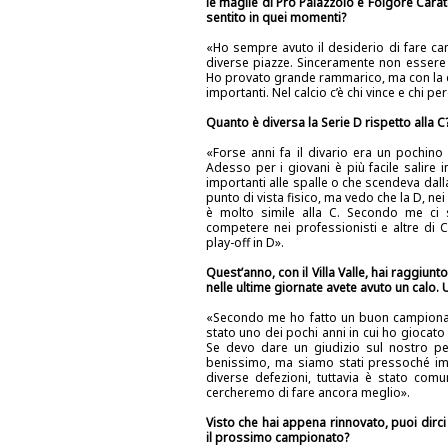
le maglie di Pro Palazzolo e Folgore Cara
sentito in quei momenti?
«Ho sempre avuto il desiderio di fare cam
diverse piazze. Sinceramente non essere 
Ho provato grande rammarico, ma con la c
importanti. Nel calcio c’è chi vince e chi p
Quanto è diversa la Serie D rispetto alla C
«Forse anni fa il divario era un pochino 
Adesso per i giovani è più facile salire 
importanti alle spalle o che scendeva dal
punto di vista fisico, ma vedo che la D, nei
è molto simile alla C. Secondo me ci
competere nei professionisti e altre di C
play-off in D».
Quest’anno, con il Villa Valle, hai raggiun
nelle ultime giornate avete avuto un calo.
«Secondo me ho fatto un buon campionat
stato uno dei pochi anni in cui ho giocato 
Se devo dare un giudizio sul nostro pe
benissimo, ma siamo stati pressoché impe
diverse defezioni, tuttavia è stato co
cercheremo di fare ancora meglio».
Visto che hai appena rinnovato, puoi dirci
il prossimo campionato?