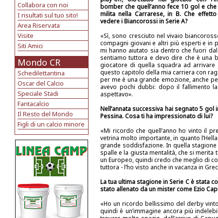
Collabora con noi
bomber che quell’anno fece 10 gol e che
milita nella Carrarese, in B. Che effetto 
I risultati sul tuo sito!
vedere i Biancorossi in Serie A?
Area Riservata
Visite
«Sì, sono cresciuto nel vivaio biancoro
compagni giovani e altri più esperti e in
Siti Amici
mi hanno aiutato sia dentro che fuori dal
sentiamo tuttora e devo dire che è una b
Mondo CR
giocatore di quella squadra ad arrivare a
questo capitolo della mia carriera con raga
Schedilettantina
per me è una grande emozione, anche perc
Oscar del Calcio
avevo pochi dubbi: dopo il fallimento l
Speciale Stadi
aspettavo».
Fantacalcio
Nell’annata successiva hai segnato 5 gol 
Il Resto del Mondo
Pessina. Cosa ti ha impressionato di lui?
Figli di un calcio minore
«Mi ricordo che quell’anno ho vinto il pr
vetrina molto importante, in quanto l’Hel
grande soddisfazione. In quella stagione 
spalle e la giusta mentalità, che si merita
un Europeo, quindi credo che meglio di co
tuttora - l’ho visto anche in vacanza in Greci
La tua ultima stagione in Serie C è stata c
stato allenato da un mister come Ezio Cap
«Ho un ricordo bellissimo del derby vint
quindi è un’immagine ancora più indelebil