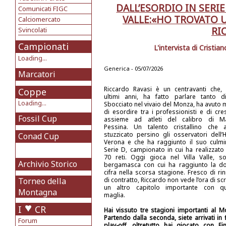
DALL’ESORDIO IN SERIE
Comunicati FIGC
VALLE:«HO TROVATO U
Calciomercato
RI
Svincolati
Campionati
L'intervista di Cristian
Loading...
Generica - 05/07/2026
Marcatori
Riccardo Ravasi è un centravanti che, 
Coppe
ultimi anni, ha fatto parlare tanto d
Loading...
Sbocciato nel vivaio del Monza, ha avuto
di esordire tra i professionisti e di cre
Fossil Cup
assieme ad atleti del calibro di M
Pessina. Un talento cristallino che 
stuzzicato persino gli osservatori dell’H
Conad Cup
Verona e che ha raggiunto il suo culmi
Serie D, campionato in cui ha realizzato 
70 reti. Oggi gioca nel Villa Valle, so
Archivio Storico
bergamasca con cui ha raggiunto la d
cifra nella scorsa stagione. Fresco di ri
Torneo della
di contratto, Riccardo non vede l’ora di sc
un altro capitolo importante con q
Montagna
maglia.
I
CR
Hai vissuto tre stagioni importanti al M
Partendo dalla seconda, siete arrivati in f
Forum
play-off, oltretutto hai giocato con Fin