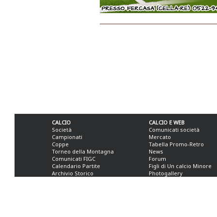
CALCIO
CALCIO E WEB
Società
Comunicati società
Campionati
Mercato
Coppe
Tabella Promo-Retro
Torneo della Montagna
News
Comunicati FIGC
Forum
Calendario Partite
Figli di Un calcio Minore
Archivio Storico
Photogallery