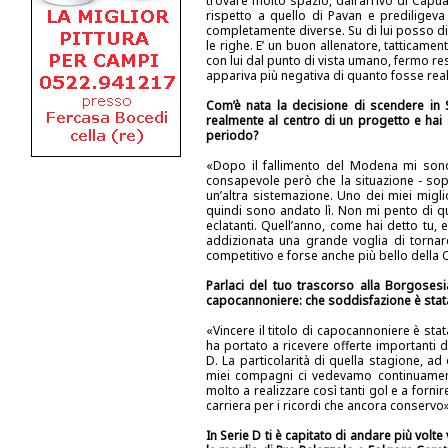
trovare molto spazio, dall’arrivo di Capu
rispetto a quello di Pavan e prediligeva 
completamente diverse. Su di lui posso di
le righe. E’ un buon allenatore, tatticam
con lui dal punto di vista umano, fermo re
appariva più negativa di quanto fosse re
Com’è nata la decisione di scendere in 
realmente al centro di un progetto e hai 
periodo?
«Dopo il fallimento del Modena mi sono 
consapevole però che la situazione - sop
un’altra sistemazione. Uno dei miei migli
quindi sono andato lì. Non mi pento di qu
eclatanti. Quell’anno, come hai detto tu,
addizionata una grande voglia di tornare 
competitivo e forse anche più bello della 
Parlaci del tuo trascorso alla Borgosesia
capocannoniere: che soddisfazione è stat
«Vincere il titolo di capocannoniere è st
ha portato a ricevere offerte importanti d
D. La particolarità di quella stagione, a
miei compagni ci vedevamo continuament
molto a realizzare così tanti gol e a fornir
carriera per i ricordi che ancora conservo
In Serie D ti è capitato di andare più volt