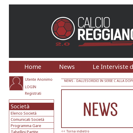
Home
News
Le Interviste 
Utente Anonimo
NEWS
- DALL’ESORDIO IN SERIE C ALLA DOP
LOGIN
Registrati
Società
Elenco Società
Comunicati Società
Programma Gare
<< Torna indietro
Tabellini Partite