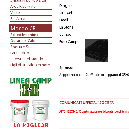
I risultati sul tuo sito!
Dirigenti
Area Riservata
Visite
Sito web
Siti Amici
Email
Mondo CR
La Storia
Schedilettantina
Campo
Oscar del Calcio
Foto Campo
Speciale Stadi
Fantacalcio
Il Resto del Mondo
Figli di un calcio minore
Sponsor
Aggiornato da
Staff calcioreggiano
il 05/
COMUNICATI UFFICIALI SOCIETA'
ATTENZIONE: Questa sezione è bloccata perchè la soc