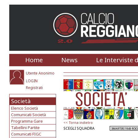
Home
News
Le Interviste 
Utente Anonimo
LOGIN
Registrati
Società
Elenco Società
Comunicati Società
Programma Gare
<< Torna indietro
Tabellini Partite
SCEGLI SQUADRA
Comunicati FIGC