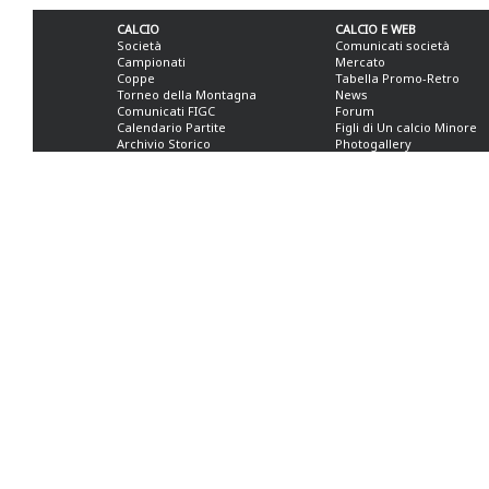
CALCIO
CALCIO E WEB
Società
Comunicati società
Campionati
Mercato
Coppe
Tabella Promo-Retro
Torneo della Montagna
News
Comunicati FIGC
Forum
Calendario Partite
Figli di Un calcio Minore
Archivio Storico
Photogallery