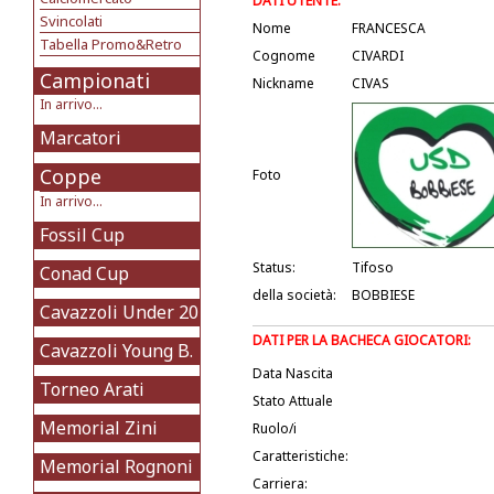
DATI UTENTE:
Svincolati
Nome
FRANCESCA
Tabella Promo&Retro
Cognome
CIVARDI
Campionati
Nickname
CIVAS
In arrivo...
Marcatori
Coppe
Foto
In arrivo...
Fossil Cup
Status:
Tifoso
Conad Cup
della società:
BOBBIESE
Cavazzoli Under 20
DATI PER LA BACHECA GIOCATORI:
Cavazzoli Young B.
Data Nascita
Torneo Arati
Stato Attuale
Memorial Zini
Ruolo/i
Caratteristiche:
Memorial Rognoni
Carriera: