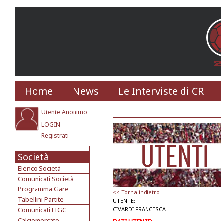
Home
News
Le Interviste di CR
Utente Anonimo
LOGIN
Registrati
Società
Elenco Società
Comunicati Società
Programma Gare
<< Torna indietro
Tabellini Partite
UTENTE:
Comunicati FIGC
CIVARDI FRANCESCA
Calciomercato