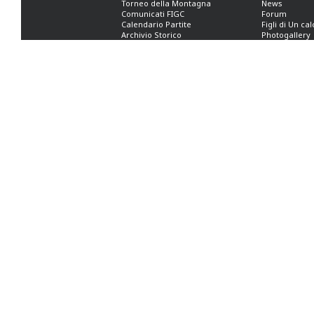
Torneo della Montagna
News
Comunicati FIGC
Forum
Calendario Partite
Figli di Un ca
Archivio Storico
Photogallery