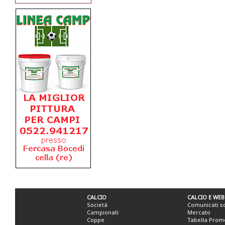
CALCIO
CALCIO E WEB
Società
Comunicati s
Campionati
Mercato
Coppe
Tabella Prom