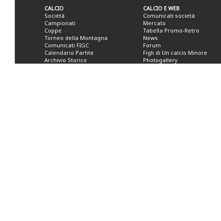
CALCIO
CALCIO E WEB
Società
Comunicati società
Campionati
Mercato
Coppe
Tabella Promo-Retro
Torneo della Montagna
News
Comunicati FIGC
Forum
Calendario Partite
Figli di Un calcio Minore
Archivio Storico
Photogallery