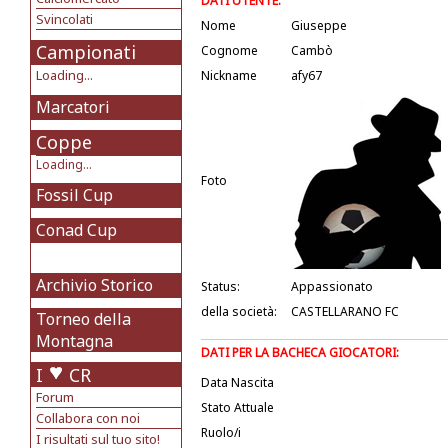
DATI UTENTE:
Svincolati
Nome
Giuseppe
Campionati
Cognome
Cambò
Loading...
Nickname
afy67
Marcatori
Coppe
Loading...
Foto
Fossil Cup
Conad Cup
Archivio Storico
Status:
Appassionato
della società:
CASTELLARANO FC
Torneo della
Montagna
DATI PER LA BACHECA GIOCATORI:
I
CR
Data Nascita
Forum
Stato Attuale
Collabora con noi
Ruolo/i
I risultati sul tuo sito!