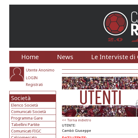
Home
News
Le Interviste di
Utente Anonimo
LOGIN
Registrati
Società
Elenco Società
Comunicati Società
Programma Gare
<< Torna indietro
Tabellini Partite
UTENTE:
Comunicati FIGC
Cambò Giuseppe
Calciomercato