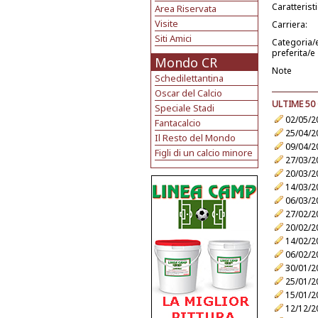
Caratterist
Area Riservata
Visite
Carriera:
Siti Amici
Categoria/
preferita/e
Mondo CR
Note
Schedilettantina
Oscar del Calcio
ULTIME 50
Speciale Stadi
02/05/2
Fantacalcio
25/04/2
Il Resto del Mondo
09/04/2
Figli di un calcio minore
27/03/2
20/03/2
14/03/2
06/03/2
27/02/2
20/02/2
14/02/2
06/02/2
30/01/2
25/01/2
15/01/2
12/12/2