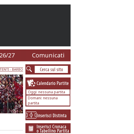
26/27
Comunicati
TENTI
- BARBO
Oggi: nessuna partita
Domani: nessuna
partita