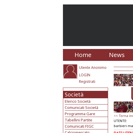
Home
News
Utente Anonimo
LOGIN
Registrati
Società
Elenco Società
Comunicati Società
Programma Gare
<< Torna in
Tabellini Partite
UTENTE:
Comunicati FIGC
barbieri m
Calciomercato