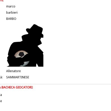
TE:
marco
barbieri
BARBO
Allenatore
tà:
SAMMARTINESE
LA BACHECA GIOCATORI:
ta
le