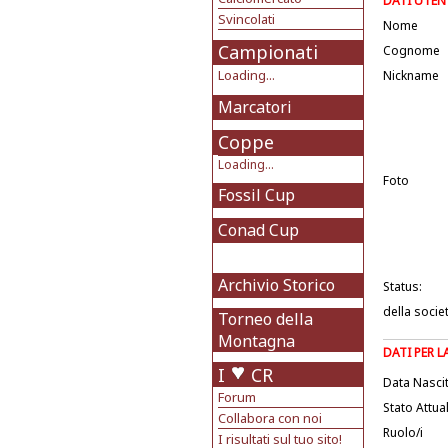
DATI UTEN
Svincolati
Nome
Campionati
Cognome
Loading...
Nickname
Marcatori
Coppe
Loading...
Foto
Fossil Cup
Conad Cup
Archivio Storico
Status:
della socie
Torneo della
Montagna
DATI PER 
I
CR
Data Nasci
Forum
Stato Attua
Collabora con noi
Ruolo/i
I risultati sul tuo sito!