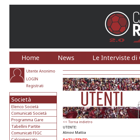
Home
News
Le Interviste di
Utente Anonimo
LOGIN
Registrati
Società
Elenco Società
Comunicati Società
Programma Gare
<< Torna indietro
Tabellini Partite
UTENTE:
Comunicati FIGC
Alinovi Mattia
Calciomercato