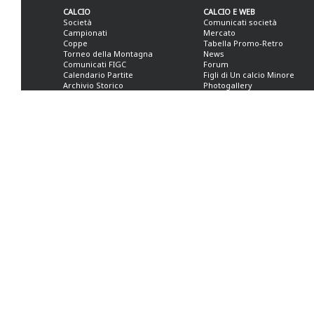
CALCIO
CALCIO E WEB
Società
Comunicati società
Campionati
Mercato
Coppe
Tabella Promo-Retro
Torneo della Montagna
News
Comunicati FIGC
Forum
Calendario Partite
Figli di Un calcio Minore
Archivio Storico
Photogallery