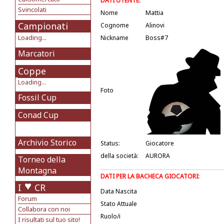
DATI UTENTE:
Svincolati
Nome
Mattia
Campionati
Cognome
Alinovi
Loading...
Nickname
Boss#7
Marcatori
Coppe
Loading...
Foto
Fossil Cup
Conad Cup
Archivio Storico
Status:
Giocatore
della società:
AURORA
Torneo della
Montagna
DATI PER LA BACHECA GIOCATORI:
I
CR
Data Nascita
Forum
Stato Attuale
Collabora con noi
Ruolo/i
I risultati sul tuo sito!