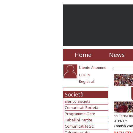
Home
News
Utente Anonimo
LOGIN
Registrati
Società
Elenco Società
Comunicati Società
Programma Gare
<< Torna in
Tabellini Partite
UTENTE:
Comunicati FIGC
Camisa Val
Calciomercato