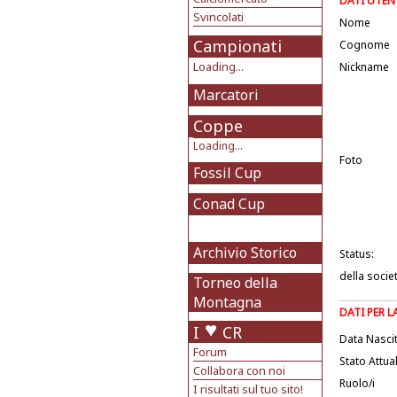
DATI UTEN
Svincolati
Nome
Campionati
Cognome
Loading...
Nickname
Marcatori
Coppe
Loading...
Foto
Fossil Cup
Conad Cup
Archivio Storico
Status:
della socie
Torneo della
Montagna
DATI PER 
I
CR
Data Nasci
Forum
Stato Attua
Collabora con noi
Ruolo/i
I risultati sul tuo sito!