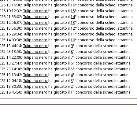
026 13:16:36:
Tulipano nero
ha giocato il
16
° concorso della schedilettantina
026 19:12:32:
Tulipano nero
ha giocato il
15
° concorso della schedilettantina
026 21:55:02:
Tulipano nero
ha giocato il
14
° concorso della schedilettantina
025 12:56:37:
Tulipano nero
ha giocato il
13
° concorso della schedilettantina
025 15:56:30:
Tulipano nero
ha giocato il
12
° concorso della schedilettantina
025 16:29:34:
Tulipano nero
ha giocato il
11
° concorso della schedilettantina
025 14:03:38:
Tulipano nero
ha giocato il
10
° concorso della schedilettantina
025 13:44:14:
Tulipano nero
ha giocato il
9
° concorso della schedilettantina
025 23:13:50:
Tulipano nero
ha giocato il
8
° concorso della schedilettantina
025 14:22:09:
Tulipano nero
ha giocato il
7
° concorso della schedilettantina
025 13:27:47:
Tulipano nero
ha giocato il
6
° concorso della schedilettantina
025 23:14:36:
Tulipano nero
ha giocato il
5
° concorso della schedilettantina
025 13:13:42:
Tulipano nero
ha giocato il
4
° concorso della schedilettantina
025 12:04:18:
Tulipano nero
ha giocato il
3
° concorso della schedilettantina
025 13:30:33:
Tulipano nero
ha giocato il
2
° concorso della schedilettantina
025 18:45:50:
Tulipano nero
ha giocato il
1
° concorso della schedilettantina