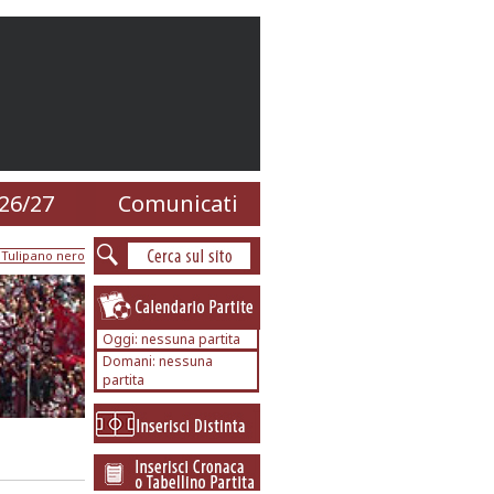
26/27
Comunicati
 Tulipano nero
Oggi: nessuna partita
Domani: nessuna
partita