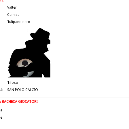
TE:
Valter
Camisa
Tulipano nero
Tifoso
tà:
SAN POLO CALCIO
LA BACHECA GIOCATORI:
ta
le