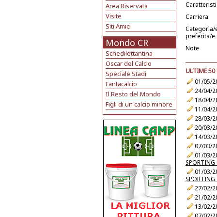
Caratterist
Area Riservata
Visite
Carriera:
Siti Amici
Categoria/
preferita/e
Mondo CR
Note
Schedilettantina
Oscar del Calcio
ULTIME 50
Speciale Stadi
01/05/2
Fantacalcio
24/04/2
Il Resto del Mondo
18/04/2
Figli di un calcio minore
11/04/2
28/03/2
20/03/2
14/03/2
07/03/2
01/03/2
SPORTING 
01/03/2
SPORTING 
27/02/2
21/02/2
13/02/2
07/02/2