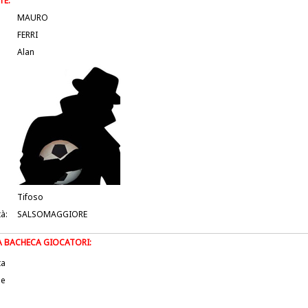
TE:
MAURO
FERRI
Alan
Tifoso
tà:
SALSOMAGGIORE
LA BACHECA GIOCATORI:
ta
le