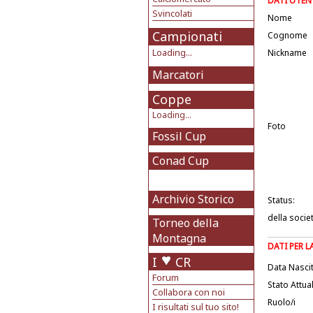
DATI UTEN
Svincolati
Nome
Campionati
Cognome
Loading...
Nickname
Marcatori
Coppe
Loading...
Foto
Fossil Cup
Conad Cup
Archivio Storico
Status:
della socie
Torneo della
Montagna
DATI PER 
I
CR
Data Nasci
Forum
Stato Attua
Collabora con noi
Ruolo/i
I risultati sul tuo sito!