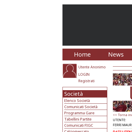
Home
News
Utente Anonimo
LOGIN
Registrati
Società
Elenco Società
Comunicati Società
Programma Gare
<< Torna in
Tabellini Partite
UTENTE:
Comunicati FIGC
FERRI MAU
Calciomercato