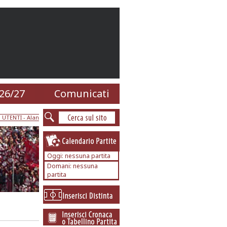
26/27
Comunicati
UTENTI
- Alan
Oggi: nessuna partita
Domani: nessuna
partita