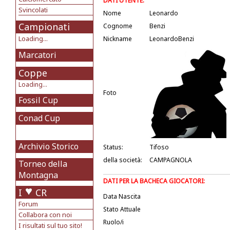
DATI UTENTE:
Svincolati
Nome
Leonardo
Campionati
Cognome
Benzi
Loading...
Nickname
LeonardoBenzi
Marcatori
Coppe
Loading...
Foto
Fossil Cup
Conad Cup
Archivio Storico
Status:
Tifoso
della società:
CAMPAGNOLA
Torneo della
Montagna
DATI PER LA BACHECA GIOCATORI:
I
CR
Data Nascita
Forum
Stato Attuale
Collabora con noi
Ruolo/i
I risultati sul tuo sito!