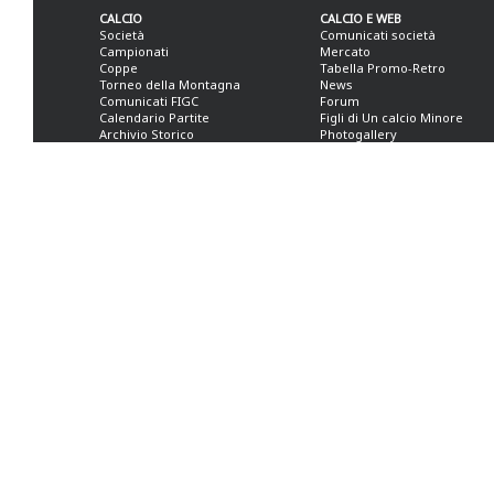
CALCIO
CALCIO E WEB
Società
Comunicati società
Campionati
Mercato
Coppe
Tabella Promo-Retro
Torneo della Montagna
News
Comunicati FIGC
Forum
Calendario Partite
Figli di Un calcio Minore
Archivio Storico
Photogallery