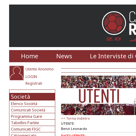
Home
News
Le Interviste di
Utente Anonimo
LOGIN
Registrati
Società
Elenco Società
Comunicati Società
Programma Gare
<< Torna indietro
Tabellini Partite
UTENTE:
Comunicati FIGC
Benzi Leonardo
Calciomercato