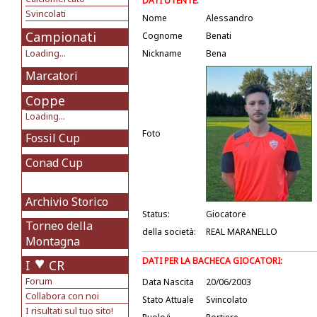
DATI UTENTE:
Svincolati
Nome
Alessandro
Campionati
Cognome
Benati
Loading...
Nickname
Bena
Marcatori
Coppe
Loading...
Foto
Fossil Cup
Conad Cup
Archivio Storico
Status:
Giocatore
Torneo della
della società:
REAL MARANELLO
Montagna
DATI PER LA BACHECA GIOCATORI:
I
CR
Forum
Data Nascita
20/06/2003
Collabora con noi
Stato Attuale
Svincolato
I risultati sul tuo sito!