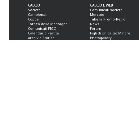
CALCIO
CALCIO E WEB
Società
Comunicati società
Campionati
Mercato
Coppe
Tabella Promo-Retro
Torneo della Montagna
News
Comunicati FIGC
Forum
Calendario Partite
Figli di Un calcio Minore
Archivio Storico
Photogallery