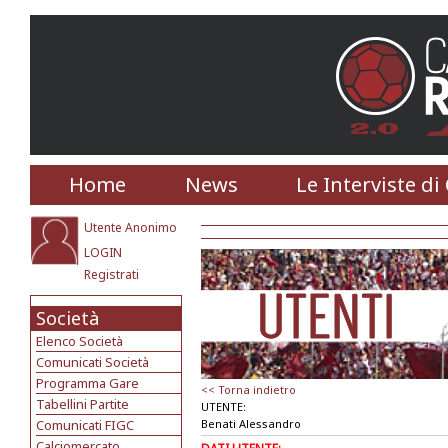
Home
News
Le Interviste di
Utente Anonimo
LOGIN
Registrati
Società
Elenco Società
Comunicati Società
Programma Gare
<< Torna indietro
Tabellini Partite
UTENTE:
Comunicati FIGC
Benati Alessandro
Calciomercato