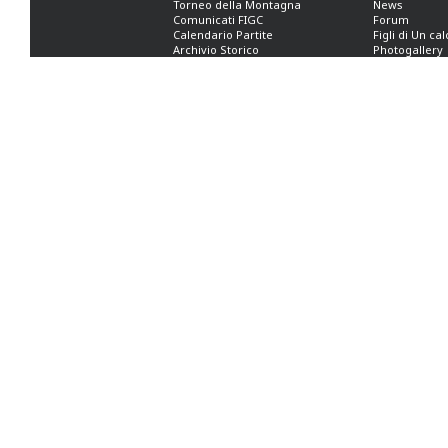
Torneo della Montagna
News
Comunicati FIGC
Forum
Calendario Partite
Figli di Un ca
Archivio Storico
Photogallery