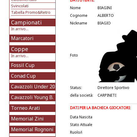
DATI UTENTE:
Svincolati
Nome
BIAGINI
Tabella Promo&Retro
Cognome
ALBERTO
Campionati
Nickname
BIAGIO
In arrivo...
Marcatori
Coppe
Foto
In arrivo...
Fossil Cup
Conad Cup
Cavazzoli Under 20
Status:
Direttore Sportivo
della società:
CARPINETI
Cavazzoli Young B.
Torneo Arati
DATI PER LA BACHECA GIOCATORI:
Data Nascita
Memorial Zini
Stato Attuale
Memorial Rognoni
Ruolo/i