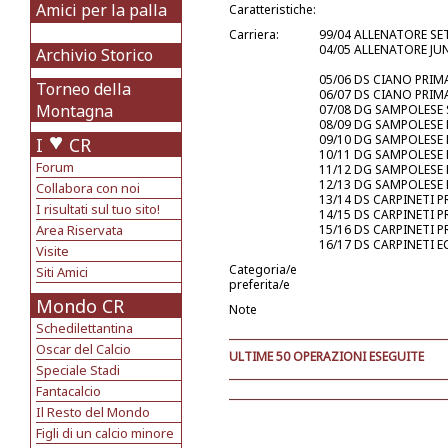
Amici per la palla
Caratteristiche:
Carriera:
99/04 ALLENATORE S
04/05 ALLENATORE JU
Archivio Storico
05/06 DS CIANO PRI
Torneo della
06/07 DS CIANO PRI
Montagna
07/08 DG SAMPOLESE
08/09 DG SAMPOLESE
09/10 DG SAMPOLESE
I
CR
10/11 DG SAMPOLESE
Forum
11/12 DG SAMPOLESE
12/13 DG SAMPOLESE 
Collabora con noi
13/14 DS CARPINETI
I risultati sul tuo sito!
14/15 DS CARPINETI 
Area Riservata
15/16 DS CARPINETI
16/17 DS CARPINETI 
Visite
Categoria/e
Siti Amici
preferita/e
Mondo CR
Note
Schedilettantina
Oscar del Calcio
ULTIME 50 OPERAZIONI ESEGUITE
Speciale Stadi
Fantacalcio
Il Resto del Mondo
Figli di un calcio minore