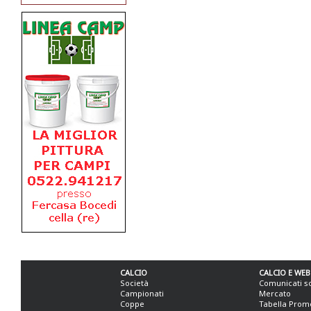
CALCIO
CALCIO E WEB
Società
Comunicati s
Campionati
Mercato
Coppe
Tabella Prom