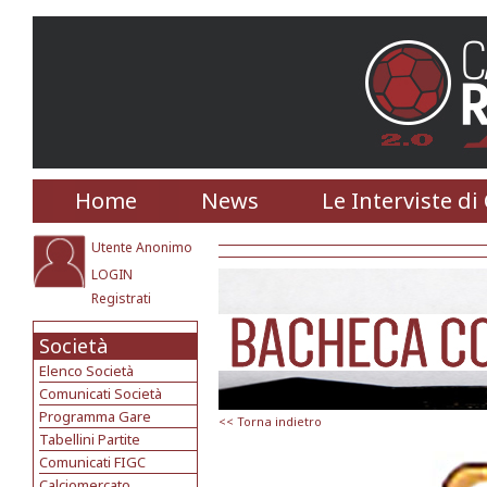
Home
News
Le Interviste di
Utente Anonimo
LOGIN
Registrati
Società
Elenco Società
Comunicati Società
Programma Gare
<< Torna indietro
Tabellini Partite
Comunicati FIGC
Calciomercato