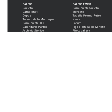
CALCIO
CALCIO E WEB
Società
Comunicati società
Campionati
Mercato
Coppe
Tabella Promo-Retro
Torneo della Montagna
News
Comunicati FIGC
Forum
Calendario Partite
Figli di Un calcio Minore
Archivio Storico
Photogallery