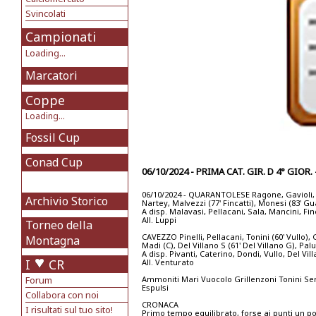
Svincolati
Campionati
Loading...
Marcatori
Coppe
Loading...
Fossil Cup
Conad Cup
06/10/2024 - PRIMA CAT. GIR. D 4° GIO
06/10/2024 - QUARANTOLESE Ragone, Gavioli, Vuo
Archivio Storico
Nartey, Malvezzi (77' Fincatti), Monesi (83' Gu
A disp. Malavasi, Pellacani, Sala, Mancini, Fi
All. Luppi
Torneo della
CAVEZZO Pinelli, Pellacani, Tonini (60' Vullo), 
Montagna
Madi (C), Del Villano S (61' Del Villano G), Pal
A disp. Pivanti, Caterino, Dondi, Vullo, Del Vil
I
CR
All. Venturato
Forum
Ammoniti Mari Vuocolo Grillenzoni Tonini Ser
Espulsi
Collabora con noi
CRONACA
I risultati sul tuo sito!
Primo tempo equilibrato, forse ai punti un po