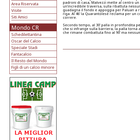
padroni di casa, Malvezzi mette al centro un 
Area Riservata
un'incredibile traversa, sulla ribattuta nessun
Visite
guadagna il fondo e appoggia per Paluan a ri
riga. Al 46' la Quarantolese reclama per un co
Siti Amici
correre.
Secondo tempo, al 30' palla in pronfondita pe
Mondo CR
che si infrange sulla barriera, la palla torna a
che rimane combattuta fino al 90' ma nessun
Schedilettantina
Oscar del Calcio
Speciale Stadi
Fantacalcio
Il Resto del Mondo
Figli di un calcio minore