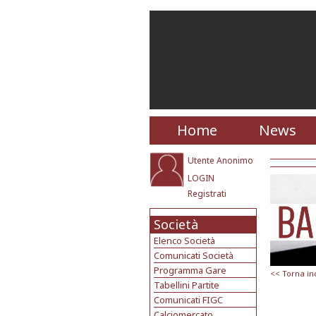
Home
News
Utente Anonimo
LOGIN
Registrati
Società
Elenco Società
Comunicati Società
Programma Gare
<< Torna in
Tabellini Partite
Comunicati FIGC
Calciomercato