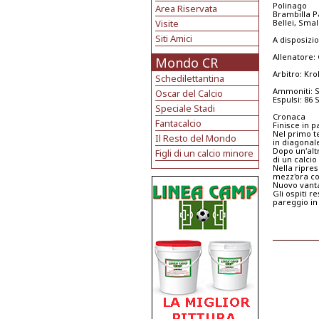
Polinago
Area Riservata
Brambilla Pa
Visite
Bellei, Smal
Siti Amici
A disposizio
Allenatore: 
Mondo CR
Arbitro: Kr
Schedilettantina
Ammoniti: S
Oscar del Calcio
Espulsi: 86 
Speciale Stadi
Cronaca
Fantacalcio
Finisce in 
Nel primo t
Il Resto del Mondo
in diagonale
Dopo un'alt
Figli di un calcio minore
di un calcio
Nella ripre
mezz'ora co
Nuovo vanta
Gli ospiti r
pareggio in 