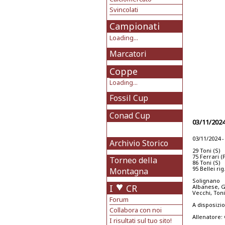
Svincolati
Campionati
Loading...
Marcatori
Coppe
Loading...
Fossil Cup
Conad Cup
03/11/2024
03/11/2024 
Archivio Storico
29 Toni (S)
75 Ferrari (
Torneo della
86 Toni (S)
95 Bellei rig
Montagna
Solignano
I
CR
Albanese, Gu
Vecchi, Toni
Forum
A disposizio
Collabora con noi
Allenatore:
I risultati sul tuo sito!