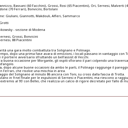
nnizzo, Bassani (60 Facchini), Grossi, Rosi (65 Piacentini), Ori, Sernesi, Malverti (4
done (70 Ferrari), Bonvicini, Bortolani
ne: Giuliani, Giannotti, Makdouli, Alfieri, Sammarco
Grotti
olikowsky - sezione di Modena
ernesi, Grossi, Bonvicini
Sernesi, 88 Piacentini
parità una gara molto combattuta tra Solignano e Polinago.
empo, dopo una prima fase avara di emozioni, i locali passano in vantaggio con To
 il portiere avversario sfruttando un bell'assist di Vecchi.
ra buona occasione per Morgante, gli ospiti sfiorano il pari colpendo una traversa 
 d'angolo.
sa, dopo alcune buone occasioni da ambo le parti, il Polinago raggiunge il pareggio
n Ferrari, che risolve una mischia in area.
ggio del Solignano al minuto 86 ancora con Toni, su cross dalla fascia di Trotta.
estano in 9 nel finale per le espulsioni di Sernesi e Piacentini, ma riescono a raggi
extremis al 95' con Bellei, che realizza un calcio di rigore decretato per fallo di m