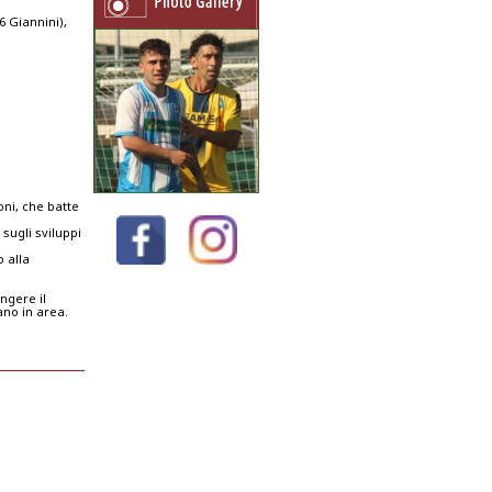
6 Giannini),
ni, che batte
sugli sviluppi
 alla
ungere il
ano in area.