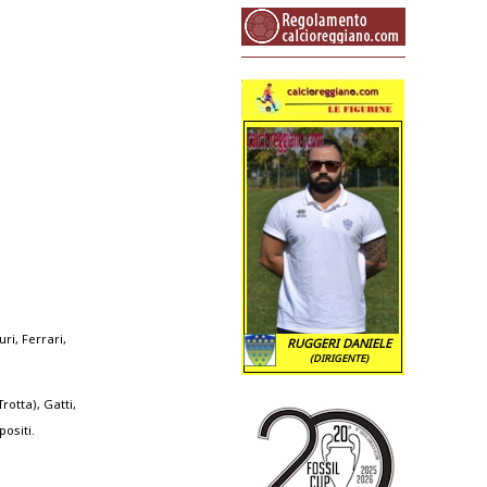
ri, Ferrari,
RUGGERI DANIELE
(DIRIGENTE)
rotta), Gatti,
positi.