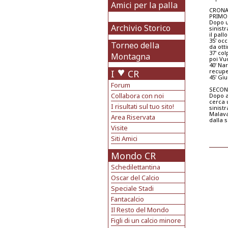
Amici per la palla
CRON
PRIMO
Dopo u
Archivio Storico
sinist
il pall
35' oc
Torneo della
da ott
37' col
Montagna
poi Vu
40' Nar
recuper
I
CR
45' Gi
Forum
SECON
Collabora con noi
Dopo a
cerca u
I risultati sul tuo sito!
sinist
Malava
Area Riservata
dalla s
Visite
Siti Amici
Mondo CR
Schedilettantina
Oscar del Calcio
Speciale Stadi
Fantacalcio
Il Resto del Mondo
Figli di un calcio minore