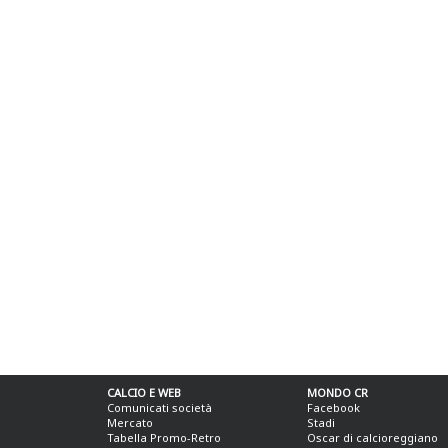
CALCIO E WEB
MONDO CR
Comunicati società
Facebook
Mercato
Stadi
Tabella Promo-Retro
Oscar di calcioreggiano