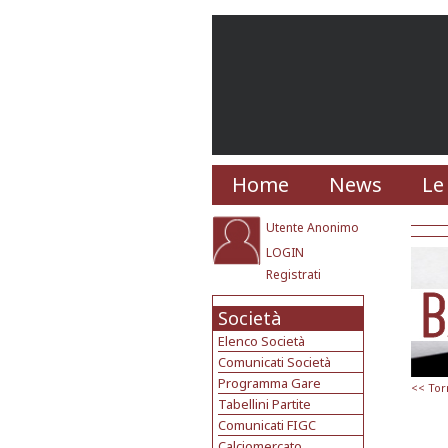
Home
News
Le
Utente Anonimo
LOGIN
Registrati
Società
Elenco Società
Comunicati Società
Programma Gare
<< Tor
Tabellini Partite
Comunicati FIGC
Calciomercato