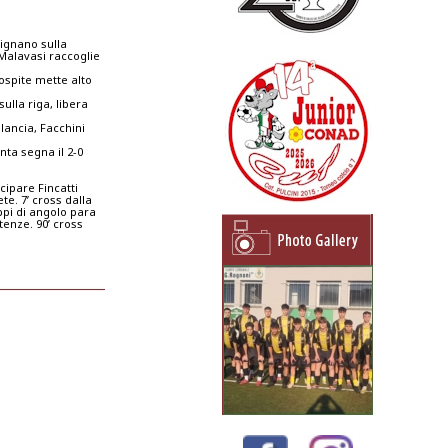
lignano sulla
 Malavasi raccoglie
ospite mette alto
ulla riga, libera
ilancia, Facchini
nta segna il 2-0
cipare Fincatti
te. 7’ cross dalla
uppi di angolo para
enze. 90’ cross