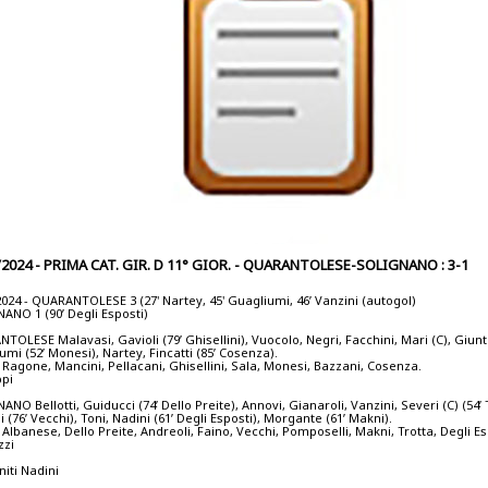
/2024 - PRIMA CAT. GIR. D 11° GIOR. - QUARANTOLESE-SOLIGNANO : 3-1
2024 - QUARANTOLESE 3 (27' Nartey, 45' Guagliumi, 46’ Vanzini (autogol)
ANO 1 (90’ Degli Esposti)
TOLESE Malavasi, Gavioli (79’ Ghisellini), Vuocolo, Negri, Facchini, Mari (C), Giuntu
umi (52’ Monesi), Nartey, Fincatti (85’ Cosenza).
. Ragone, Mancini, Pellacani, Ghisellini, Sala, Monesi, Bazzani, Cosenza.
ppi
NO Bellotti, Guiducci (74’ Dello Preite), Annovi, Gianaroli, Vanzini, Severi (C) (54’ T
 (76’ Vecchi), Toni, Nadini (61’ Degli Esposti), Morgante (61’ Makni).
 Albanese, Dello Preite, Andreoli, Faino, Vecchi, Pomposelli, Makni, Trotta, Degli Es
zzi
ti Nadini
i