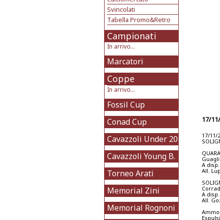
Svincolati
Tabella Promo&Retro
Campionati
In arrivo...
Marcatori
Coppe
In arrivo...
Fossil Cup
17/11
Conad Cup
17/11/
Cavazzoli Under 20
SOLIGN
QUARAN
Cavazzoli Young B.
Guagli
A disp
All. Lu
Torneo Arati
SOLIGNA
Corradi
Memorial Zini
A disp.
All. Go
Memorial Rognoni
Ammoni
Espuls