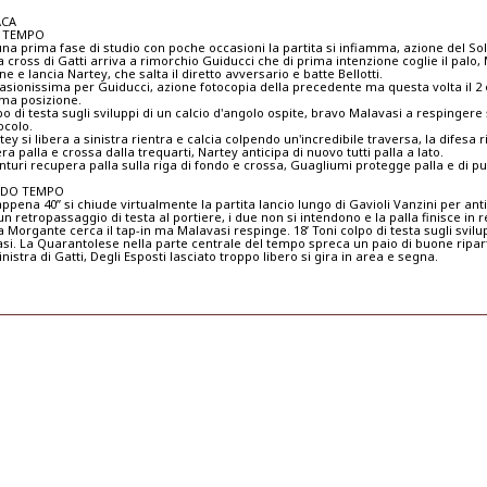
ACA
 TEMPO
na prima fase di studio con poche occasioni la partita si infiamma, azione del So
ra cross di Gatti arriva a rimorchio Guiducci che di prima intenzione coglie il palo,
one e lancia Nartey, che salta il diretto avversario e batte Bellotti.
casionissima per Guiducci, azione fotocopia della precedente ma questa volta il 2 
ima posizione.
po di testa sugli sviluppi di un calcio d'angolo ospite, bravo Malavasi a respingere s
ocolo.
tey si libera a sinistra rientra e calcia colpendo un'incredibile traversa, la difesa r
a palla e crossa dalla trequarti, Nartey anticipa di nuovo tutti palla a lato.
unturi recupera palla sulla riga di fondo e crossa, Guagliumi protegge palla e di pu
DO TEMPO
ppena 40” si chiude virtualmente la partita lancio lungo di Gavioli Vanzini per anti
n retropassaggio di testa al portiere, i due non si intendono e la palla finisce in re
ra Morgante cerca il tap-in ma Malavasi respinge. 18’ Toni colpo di testa sugli svil
si. La Quarantolese nella parte centrale del tempo spreca un paio di buone ripart
inistra di Gatti, Degli Esposti lasciato troppo libero si gira in area e segna.