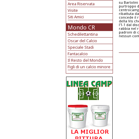
su Bartolini
Area Riservata
purtroppo de
Visite
centrocampo
ribattuta da
Siti Amici
concede il r
della Vis ch
l'1-1 dal di
Mondo CR
rabbia nel r
padroni di 
Schedilettantina
nessun conta
Oscar del Calcio
Speciale Stadi
Fantacalcio
Il Resto del Mondo
Figli di un calcio minore