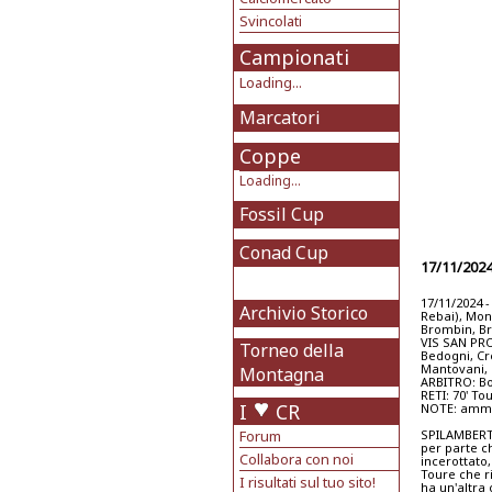
Svincolati
Campionati
Loading...
Marcatori
Coppe
Loading...
Fossil Cup
Conad Cup
17/11/202
17/11/2024 -
Archivio Storico
Rebai), Mont
Brombin, Bru
VIS SAN PROS
Torneo della
Bedogni, Cre
Mantovani, B
Montagna
ARBITRO: Bo
RETI: 70' Tou
I
CR
NOTE: ammon
Forum
SPILAMBERTO
per parte ch
Collabora con noi
incerottato,
Toure che r
I risultati sul tuo sito!
ha un'altra 