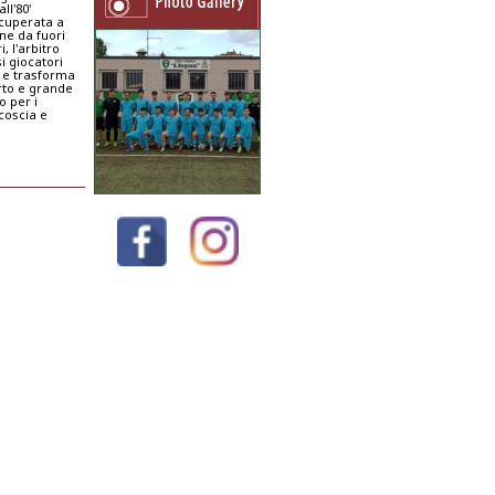
ll'80'
ecuperata a
ne da fuori
 l'arbitro
i giocatori
a e trasforma
erto e grande
o per i
coscia e