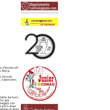
, Petrella (91'
a, Muca,
, Vezzali,
i, Caporusso,
tivi da fuori
to, già
antaggio con
re poco dopo
ingenuo in area