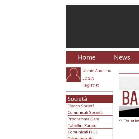
Home
News
Utente Anonimo
LOGIN
Registrati
Società
Elenco Società
Comunicati Società
Programma Gare
<< Torna in
Tabellini Partite
Comunicati FIGC
Calciomercato