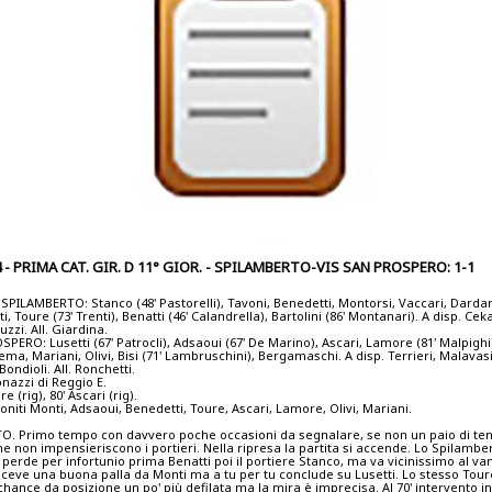
4 - PRIMA CAT. GIR. D 11° GIOR. - SPILAMBERTO-VIS SAN PROSPERO: 1-1
 SPILAMBERTO: Stanco (48' Pastorelli), Tavoni, Benedetti, Montorsi, Vaccari, Dardani
i, Toure (73' Trenti), Benatti (46' Calandrella), Bartolini (86' Montanari). A disp. Cek
zzi. All. Giardina.
PERO: Lusetti (67' Patrocli), Adsaoui (67' De Marino), Ascari, Lamore (81' Malpighi)
ma, Mariani, Olivi, Bisi (71' Lambruschini), Bergamaschi. A disp. Terrieri, Malavas
ondioli. All. Ronchetti.
nazzi di Reggio E.
re (rig), 80' Ascari (rig).
iti Monti, Adsaoui, Benedetti, Toure, Ascari, Lamore, Olivi, Mariani.
. Primo tempo con davvero poche occasioni da segnalare, se non un paio di tenta
e non impensieriscono i portieri. Nella ripresa la partita si accende. Lo Spilamber
 perde per infortunio prima Benatti poi il portiere Stanco, ma va vicinissimo al v
iceve una buona palla da Monti ma a tu per tu conclude su Lusetti. Lo stesso Tou
chance da posizione un po' più defilata ma la mira è imprecisa. Al 70' intervento 