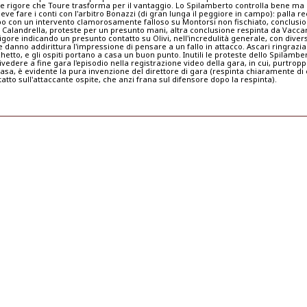
 e rigore che Toure trasforma per il vantaggio. Lo Spilamberto controlla bene ma a
ve fare i conti con l'arbitro Bonazzi (di gran lunga il peggiore in campo): palla r
 con un intervento clamorosamente falloso su Montorsi non fischiato, conclusio
 Calandrella, proteste per un presunto mani, altra conclusione respinta da Vaccari,
igore indicando un presunto contatto su Olivi, nell'incredulità generale, con divers
e danno addirittura l'impressione di pensare a un fallo in attacco. Ascari ringrazi
schetto, e gli ospiti portano a casa un buon punto. Inutili le proteste dello Spilamb
ivedere a fine gara l'episodio nella registrazione video della gara, in cui, purtropp
casa, è evidente la pura invenzione del direttore di gara (respinta chiaramente di 
tto sull'attaccante ospite, che anzi frana sul difensore dopo la respinta).