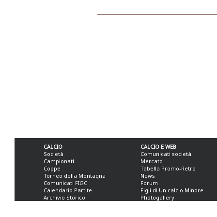
CALCIO
CALCIO E WEB
Società
Comunicati società
Campionati
Mercato
Coppe
Tabella Promo-Retro
Torneo della Montagna
News
Comunicati FIGC
Forum
Calendario Partite
Figli di Un calcio Minore
Archivio Storico
Photogallery