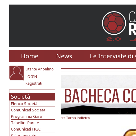
Home
News
Le Interviste di
Utente Anonimo
LOGIN
Registrati
Società
Elenco Società
Comunicati Società
Programma Gare
<< Torna indietro
Tabellini Partite
Comunicati FIGC
Calciomercato