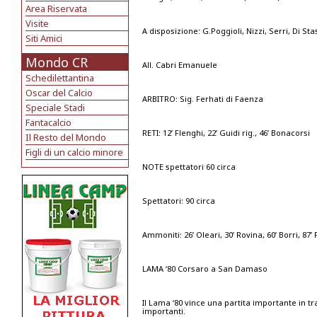
Area Riservata
Visite
A disposizione: G.Poggioli, Nizzi, Serri, Di Stasi
Siti Amici
Mondo CR
All. Cabri Emanuele
Schedilettantina
Oscar del Calcio
ARBITRO: Sig. Ferhati di Faenza
Speciale Stadi
Fantacalcio
RETI: 12’ Flenghi, 22’ Guidi rig., 46’ Bonacorsi
Il Resto del Mondo
Figli di un calcio minore
NOTE spettatori 60 circa
Spettatori: 90 circa
Ammoniti: 26’ Oleari, 30’ Rovina, 60’ Borri, 87’
LAMA ‘80 Corsaro a San Damaso
Il Lama ‘80 vince una partita importante in t
importanti.