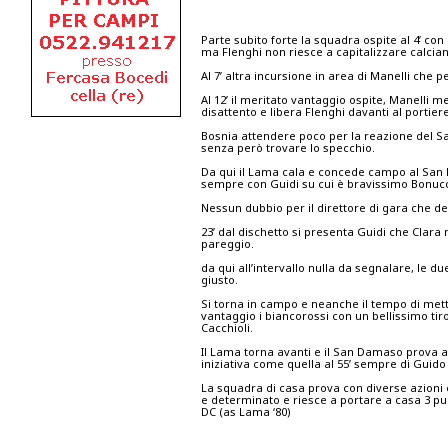
Parte subito forte la squadra ospite al 4’ con 
ma Flenghi non riesce a capitalizzare calcian
Al 7’ altra incursione in area di Manelli che
Al 12’ il meritato vantaggio ospite, Manelli me
disattento e libera Flenghi davanti al portier
Bosnia attendere poco per la reazione del San
senza però trovare lo specchio.
Da qui il Lama cala e concede campo al San D
sempre con Guidi su cui è bravissimo Bonucchi
Nessun dubbio per il direttore di gara che decr
23’ dal dischetto si presenta Guidi che Clara 
pareggio.
da qui all’intervallo nulla da segnalare, le 
giusto.
Si torna in campo e neanche il tempo di mette
vantaggio i biancorossi con un bellissimo tiro
Cacchioli.
Il Lama torna avanti e il San Damaso prova 
iniziativa come quella al 55’ sempre di Guido
La squadra di casa prova con diverse azioni 
e determinato e riesce a portare a casa 3 pun
DC (as Lama ‘80)