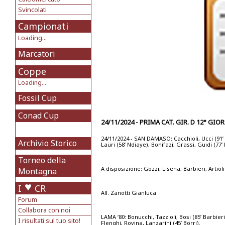
Svincolati
Campionati
Loading...
Marcatori
Coppe
Loading...
Fossil Cup
Conad Cup
24/11/2024 - PRIMA CAT. GIR. D 12° GIO
24/11/2024 - SAN DAMASO: Cacchioli, Ucci (91’ 
Archivio Storico
Lauri (58’ Ndiaye), Bonifazi, Grassi, Guidi (77
Torneo della
A disposizione: Gozzi, Lisena, Barbieri, Artioli
Montagna
I
CR
All. Zanotti Gianluca
Forum
Collabora con noi
LAMA ‘80: Bonucchi, Tazzioli, Bosi (85’ Barbieri
I risultati sul tuo sito!
Flenghi, Rovina, Lanzarini (45’ Borri).