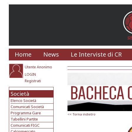
Home
News
Le Interviste di CR
Utente Anonimo
LOGIN
Registrati
Società
Elenco Società
Comunicati Società
Programma Gare
<< Torna indietro
Tabellini Partite
Comunicati FIGC
Calciomercato