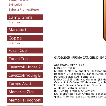
Svincolati
Tabella Promo&Retro
Campionati
In arrivo...
Marcatori
Coppe
In arrivo...
Fossil Cup
01/02/2025 - PRIMA CAT. GIR. D 19
Conad Cup
01/02/2025 - MEDOLLA 2
Cavazzoli Under 20
MIRANDOLESE 0
MEDOLLA: Neri, Guandalini (56' Assohoun
Boccher (91' Leozappa), Franco (60' Bale
Cavazzoli Young B.
Perondi, Salvioli. All. Semeraro
MIRANDOLESE: Calanca, Malavasi (83' Hasa
Cavicchioli, Cafiero (46' Massaretti), Kolav
Torneo Arati
Errico F., Ficarelli, Incerti. All. Govoni
ARBITRO: Festa di Faenza
RETI: 27' rig. Franco, 77' Sentieri
Memorial Zini
NOTE: spettatori 500. Ammoniti: Boccher
giallo. Al 66' Neri para un rigore a Cavicc
Memorial Rognoni