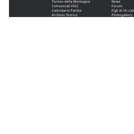
Torneo della Montagna
News
Comunicati FIGC
Forum
Calendario Partite
Figli di Un ca
Archivio Storico
Photogallery