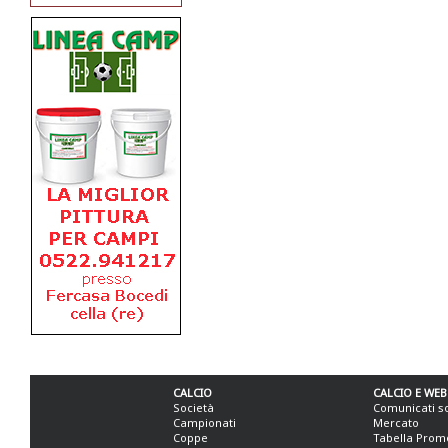
CALCIO
CALCIO E WEB
Società
Comunicati s
Campionati
Mercato
Coppe
Tabella Prom