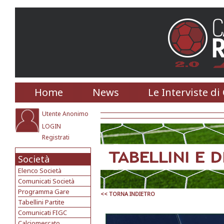
Home
News
Le Interviste di
Utente Anonimo
LOGIN
Registrati
Società
Elenco Società
Comunicati Società
Programma Gare
<< TORNA INDIETRO
Tabellini Partite
Comunicati FIGC
Calciomercato