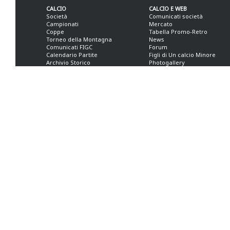
CALCIO
CALCIO E WEB
Società
Comunicati società
Campionati
Mercato
Coppe
Tabella Promo-Retro
Torneo della Montagna
News
Comunicati FIGC
Forum
Calendario Partite
Figli di Un calcio Minore
Archivio Storico
Photogallery