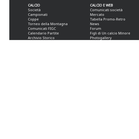
CALCIO
CALCIO E WEB
Società
Comunicati società
Campionati
Mercato
Coppe
Tabella Promo-Retro
Torneo della Montagna
News
Comunicati FIGC
Forum
Calendario Partite
Figli di Un calcio Minore
Archivio Storico
Photogallery