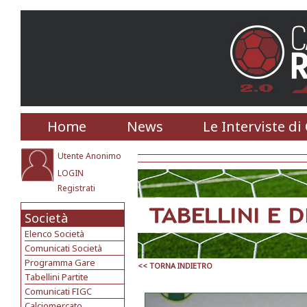
Home
News
Le Interviste di
Utente Anonimo
LOGIN
Registrati
Società
Elenco Società
Comunicati Società
Programma Gare
<< TORNA INDIETRO
Tabellini Partite
Comunicati FIGC
Calciomercato