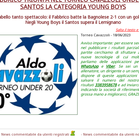
SANTOS LA CATEGORIA YOUNG BOYS
abello tanto spettacolo: il Fabbrico batte la Bagnolese 2-1 con un gol 
Negli Young Boys il Santos supera il Lemignano
Salta il testo 
Torneo Cavazzoli - 18/06/2023
Avviso importante: per essere se
nel pubblicare i risultati parzial
partite cerchiamo di sfruttare
nuove tecnologie di cui molt
parliamo delle applicazioni p
WhatsApp
e
Viber
. Se sei un 
allenatore, un dirigente o un semp
dispone di queste applicazioni
salvare il numero del nostro
risultati
3383958678
e ad inviarc
indicando la società di riferiment
grossa mano a migliorarci, GRAZI
News commentabile da utenti registrati
- News commentabile da utenti no