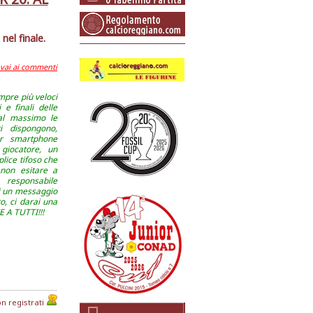
nel finale.
e vai ai commenti
mpre più veloci
i e finali delle
 al massimo le
i dispongono,
er smartphone
giocatore, un
lice tifoso che
 non esitare a
 responsabile
i un messaggio
o, ci darai una
E A TUTTI!!!
n registrati