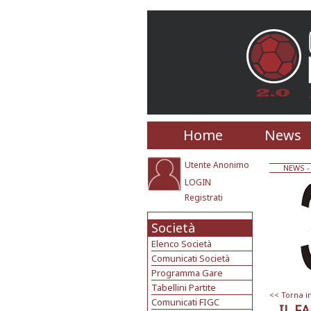
Home
News
Utente Anonimo
NEWS
-
LOGIN
Registrati
Società
Elenco Società
Comunicati Società
Programma Gare
Tabellini Partite
<< Torna i
Comunicati FIGC
IL F