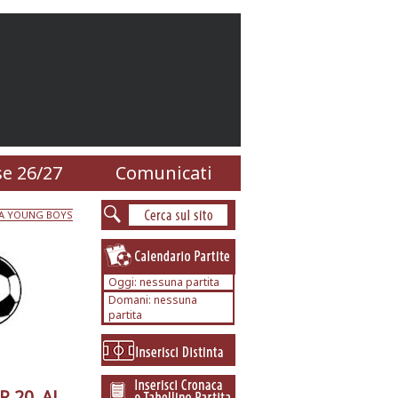
e 26/27
Comunicati
RIA YOUNG BOYS
Oggi: nessuna partita
Domani: nessuna
partita
 20. AL