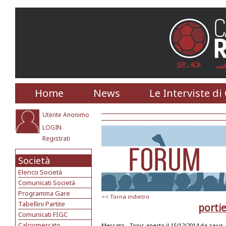
Home
News
Le Interviste di
Utente Anonimo
LOGIN
Registrati
Società
Elenco Società
Comunicati Società
Programma Gare
<< Torna indietro
Tabellini Partite
porti
Comunicati FIGC
Calciomercato
Mercato -
Topic aperto il 15/12/2014 da
zaius