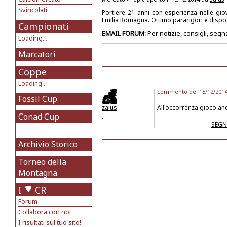
Svincolati
Portiere 21 anni con esperienza nelle gio
Emilia Romagna. Ottimo pararigori e dispo
Campionati
EMAIL FORUM:
Per notizie, consigli, segn
Loading...
Marcatori
Coppe
Loading...
commento del 15/12/2014 
Fossil Cup
zaius
All'occorrenza gioco anch
Conad Cup
.
SEGN
Archivio Storico
Torneo della
Montagna
I
CR
Forum
Collabora con noi
I risultati sul tuo sito!