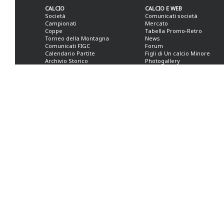
CALCIO
CALCIO E WEB
Società
Comunicati società
Campionati
Mercato
Coppe
Tabella Promo-Retro
Torneo della Montagna
News
Comunicati FIGC
Forum
Calendario Partite
Figli di Un calcio Minore
Archivio Storico
Photogallery