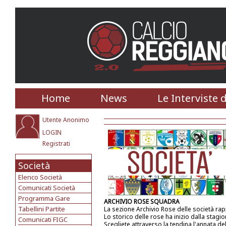
Home
News
Le Interviste 
Utente Anonimo
LOGIN
Registrati
Società
Elenco Società
Comunicati Società
Programma Gare
ARCHIVIO ROSE SQUADRA
Tabellini Partite
La sezione Archivio Rose delle società ra
Lo storico delle rose ha inizio dalla stagi
Comunicati FIGC
Scegliete attraverso la tendina l'annata de