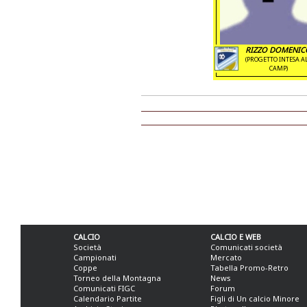
RIZZO DOMENIC
(PROGETTO INTESA A
CAMP)
CALCIO
CALCIO E WEB
Società
Comunicati società
Campionati
Mercato
Coppe
Tabella Promo-Retro
Torneo della Montagna
News
Comunicati FIGC
Forum
Calendario Partite
Figli di Un calcio Minore