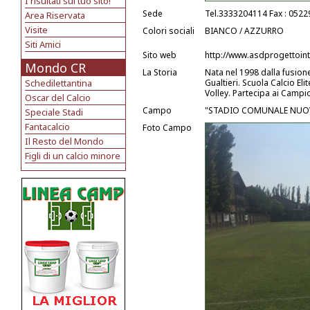
I risultati sul tuo sito!
Sede
Tel.3333204114 Fax : 052
Area Riservata
Visite
Colori sociali
BIANCO / AZZURRO
Siti Amici
Sito web
http://www.asdprogettoi
Mondo CR
La Storia
Nata nel 1998 dalla fusion
Schedilettantina
Gualtieri. Scuola Calcio Eli
Volley. Partecipa ai Campion
Oscar del Calcio
Campo
"STADIO COMUNALE NUOVO
Speciale Stadi
Fantacalcio
Foto Campo
Il Resto del Mondo
Figli di un calcio minore