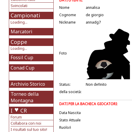
DATI UTENTE:
Svincolati
Nome
annalisa
Campionati
Cognome
de giorgio
Loading...
Nickname
annadg7
Marcatori
Coppe
Loading...
Foto
Fossil Cup
Conad Cup
Archivio Storico
Status:
Non definito
della società:
Torneo della
Montagna
DATI PER LA BACHECA GIOCATORI:
I
CR
Data Nascita
Forum
Stato Attuale
Collabora con noi
Ruolo/i
I risultati sul tuo sito!