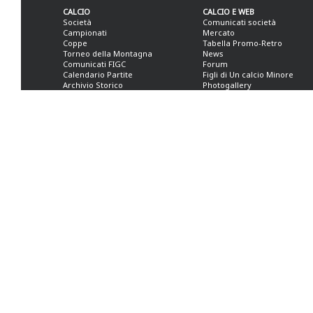
CALCIO
CALCIO E WEB
Società
Comunicati società
Campionati
Mercato
Coppe
Tabella Promo-Retro
Torneo della Montagna
News
Comunicati FIGC
Forum
Calendario Partite
Figli di Un calcio Minore
Archivio Storico
Photogallery