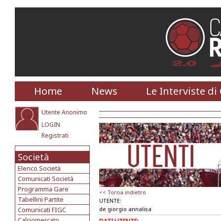
Home
News
Le Interviste di
Utente Anonimo
LOGIN
Registrati
Società
Elenco Società
Comunicati Società
Programma Gare
<< Torna indietro
Tabellini Partite
UTENTE:
Comunicati FIGC
de giorgio annalisa
Calciomercato