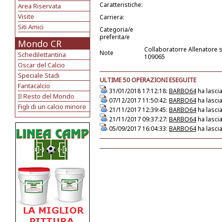
Caratteristiche:
Area Riservata
Visite
Carriera:
Siti Amici
Categoria/e
preferita/e
Mondo CR
Collaboratorre Allenatore 
Note
Schedilettantina
109065
Oscar del Calcio
Speciale Stadi
ULTIME 50 OPERAZIONI ESEGUITE
Fantacalcio
31/01/2018 17:12:18:
BARBO64
ha lasci
Il Resto del Mondo
07/12/2017 11:50:42:
BARBO64
ha lasci
Figli di un calcio minore
21/11/2017 12:39:45:
BARBO64
ha lasci
21/11/2017 09:37:27:
BARBO64
ha lasci
05/09/2017 16:04:33:
BARBO64
ha lasci