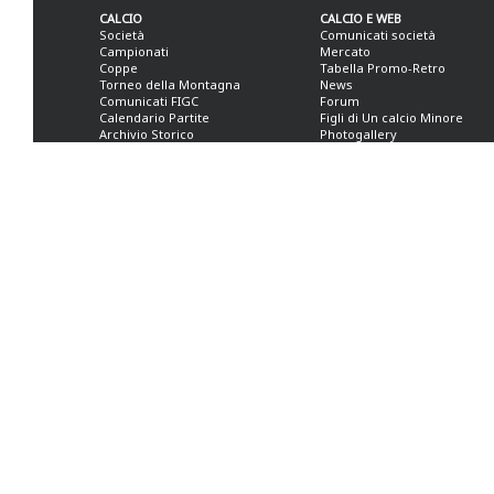
CALCIO
CALCIO E WEB
Società
Comunicati società
Campionati
Mercato
Coppe
Tabella Promo-Retro
Torneo della Montagna
News
Comunicati FIGC
Forum
Calendario Partite
Figli di Un calcio Minore
Archivio Storico
Photogallery