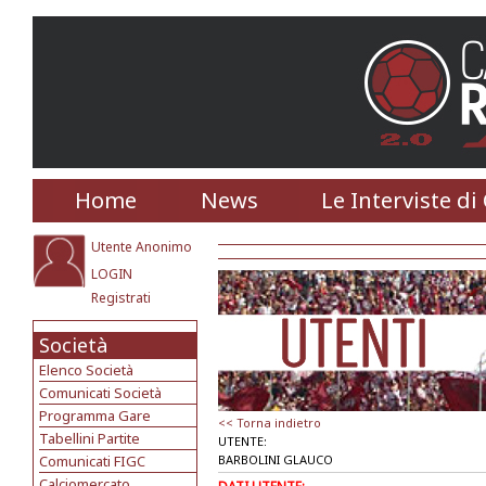
Home
News
Le Interviste di
Utente Anonimo
LOGIN
Registrati
Società
Elenco Società
Comunicati Società
Programma Gare
<< Torna indietro
Tabellini Partite
UTENTE:
Comunicati FIGC
BARBOLINI GLAUCO
Calciomercato