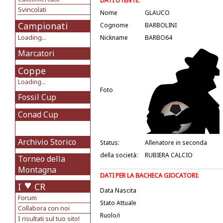
DATI UTENTE:
Svincolati
Nome
GLAUCO
Campionati
Cognome
BARBOLINI
Loading...
Nickname
BARBO64
Marcatori
Coppe
Loading...
Foto
Fossil Cup
Conad Cup
Archivio Storico
Status:
Allenatore in seconda
della società:
RUBIERA CALCIO
Torneo della
Montagna
DATI PER LA BACHECA GIOCATORI:
I
CR
Data Nascita
Forum
Stato Attuale
Collabora con noi
Ruolo/i
I risultati sul tuo sito!