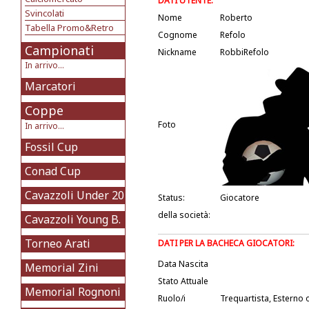
DATI UTENTE:
Svincolati
Nome
Roberto
Tabella Promo&Retro
Cognome
Refolo
Campionati
Nickname
RobbiRefolo
In arrivo...
Marcatori
Coppe
Foto
In arrivo...
Fossil Cup
Conad Cup
Cavazzoli Under 20
Status:
Giocatore
della società:
Cavazzoli Young B.
Torneo Arati
DATI PER LA BACHECA GIOCATORI:
Data Nascita
Memorial Zini
Stato Attuale
Memorial Rognoni
Ruolo/i
Trequartista, Esterno 