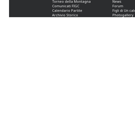
Torneo della Montagna
News
Comunicati FIGC
Forum
Calendario Partite
Figli di Un ca
Archivio Storico
Photogallery