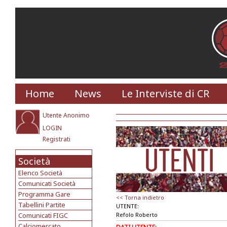
Home
News
Le Interviste di CR
Utente Anonimo
LOGIN
Registrati
Società
Elenco Società
Comunicati Società
Programma Gare
<< Torna indietro
Tabellini Partite
UTENTE:
Comunicati FIGC
Refolo Roberto
Calciomercato