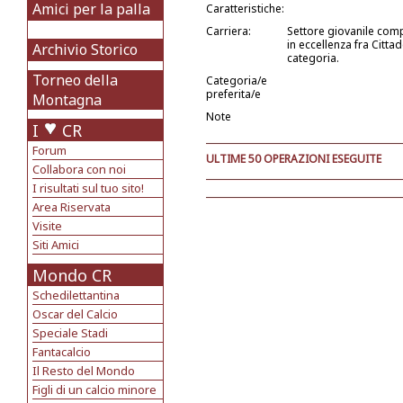
Amici per la palla
Caratteristiche:
Carriera:
Settore giovanile com
in eccellenza fra Citta
Archivio Storico
categoria.
Torneo della
Categoria/e
preferita/e
Montagna
Note
I
CR
Forum
ULTIME 50 OPERAZIONI ESEGUITE
Collabora con noi
I risultati sul tuo sito!
Area Riservata
Visite
Siti Amici
Mondo CR
Schedilettantina
Oscar del Calcio
Speciale Stadi
Fantacalcio
Il Resto del Mondo
Figli di un calcio minore