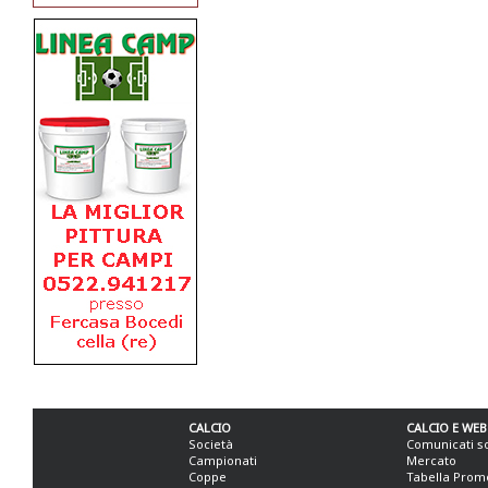
CALCIO
CALCIO E WEB
Società
Comunicati s
Campionati
Mercato
Coppe
Tabella Prom