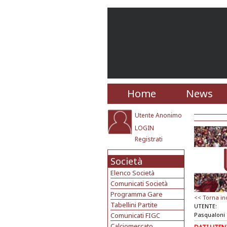
Home
News
Utente Anonimo
LOGIN
Registrati
Società
Elenco Società
Comunicati Società
Programma Gare
<< Torna in
Tabellini Partite
UTENTE:
Comunicati FIGC
Pasqualoni
Calciomercato