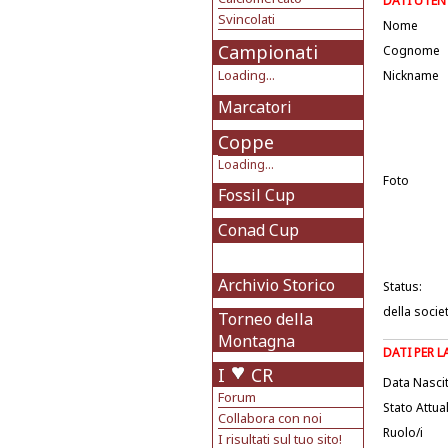
DATI UTEN
Svincolati
Nome
Campionati
Cognome
Loading...
Nickname
Marcatori
Coppe
Loading...
Foto
Fossil Cup
Conad Cup
Archivio Storico
Status:
della socie
Torneo della
Montagna
DATI PER 
I
CR
Data Nasci
Forum
Stato Attua
Collabora con noi
Ruolo/i
I risultati sul tuo sito!