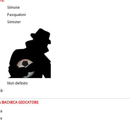
TE:
Simone
Pasqualoni
Simister
Non definito
tà:
LA BACHECA GIOCATORI:
ta
le