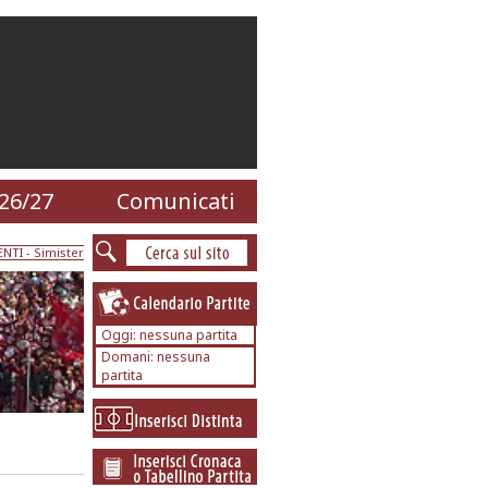
26/27
Comunicati
ENTI
- Simister
Oggi: nessuna partita
Domani: nessuna
partita