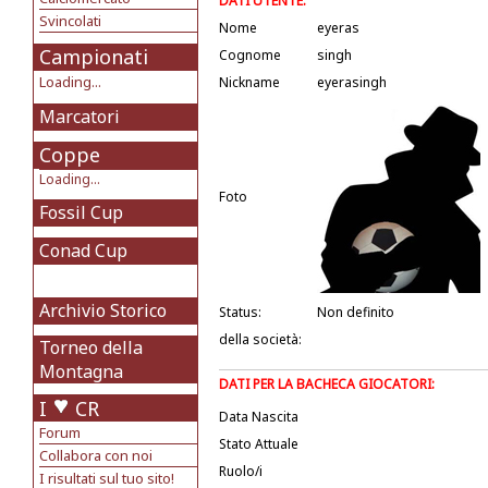
DATI UTENTE:
Svincolati
Nome
eyeras
Campionati
Cognome
singh
Loading...
Nickname
eyerasingh
Marcatori
Coppe
Loading...
Foto
Fossil Cup
Conad Cup
Archivio Storico
Status:
Non definito
della società:
Torneo della
Montagna
DATI PER LA BACHECA GIOCATORI:
I
CR
Data Nascita
Forum
Stato Attuale
Collabora con noi
Ruolo/i
I risultati sul tuo sito!