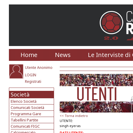
Home
News
Le Interviste di
Utente Anonimo
LOGIN
Registrati
Società
Elenco Società
Comunicati Società
Programma Gare
<< Torna indietro
Tabellini Partite
UTENTE:
Comunicati FIGC
singh eyeras
Calciomercato