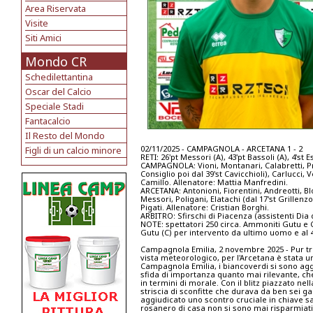
Area Riservata
Visite
Siti Amici
Mondo CR
Schedilettantina
Oscar del Calcio
Speciale Stadi
Fantacalcio
Il Resto del Mondo
02/11/2025 - CAMPAGNOLA - ARCETANA 1 - 2
Figli di un calcio minore
RETI: 26'pt Messori (A), 43'pt Bassoli (A), 4'st E
CAMPAGNOLA: Vioni, Montanari, Calabretti, Previa
Consiglio poi dal 39'st Cavicchioli), Carlucci, 
Camillo. Allenatore: Mattia Manfredini.
ARCETANA: Antonioni, Fiorentini, Andreotti, Blo
Messori, Poligani, Elatachi (dal 17'st Grillenzo
Pigati. Allenatore: Cristian Borghi.
ARBITRO: Sfirschi di Piacenza (assistenti Di
NOTE: spettatori 250 circa. Ammoniti Gutu e Cavi
Gutu (C) per intervento da ultimo uomo e al 
Campagnola Emilia, 2 novembre 2025 - Pur t
vista meteorologico, per l'Arcetana è stata 
Campagnola Emilia, i biancoverdi si sono aggi
sfida di importanza quanto mai rilevante, che
in termini di morale. Con il blitz piazzato ne
striscia di sconfitte che durava da ben sei gar
aggiudicato uno scontro cruciale in chiave s
rosanero di casa non si sono mai risparmiat