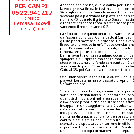
Andando con ordine, duello valido per l'undi
la voce grossa fin dalle fasi iniziali del conf
26': sugli sviluppi dell'angolo eseguito da Ba
secondo palo piazzando un piatto che non co
numero 43, quando il già citato Bassoli lascia
difensore rosanero tocca la sfera senza però 
sancendo il momentaneo 0-2.
La sfida prende quindi binari decisamente fa
dall'essere concluso. Come detto il Campagnol
giusta per dimezzare le distanze. Dopo avere
Esposito si produce in un'efficace conclusione
palo. Passano soltanto due minuti, e i padron
rimonta: Angelillis ci prova a sua volta dal li
Da lì in avanti, non si segnalano occasioni 
spingere a più riprese ma senza mai creare au
stesso l'Arcetana si difende con puntualità 
situazioni di gioco. Come detto, nei minuti f
Gutu al 35', poi Carlucci a ridosso del triplice 
Ora i biancoverdi sono saliti a quota 9 nella 
playout. L'Arcetana ha sorpassato proprio il
Salsomaggiore.
"Durante il primo tempo, abbiamo interpretat
sottolinea Cristian Borghi, allenatore dell'Ar
quantità di incursioni nell'area rosanero: se i 
o 0-4, credo proprio che non si sarebbe affat
incappati in un atteggiamento più titubante ri
già riscontrato in varie occasioni durante q
indugiare, siglando la rete che ha permesso ai 
non ci ha disuniti: al contrario, ben presto si
controllo della situazione. Bene pure la nostr
scontata e disputata su un terreno in difficil
ai padroni di casa: i ragazzi di mister Manf
unito a una tipologia di manovra che reputo di