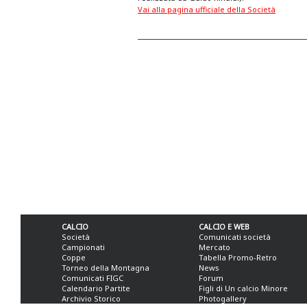
Vai alla pagina ufficiale della Società
CALCIO
CALCIO E WEB
Società
Comunicati società
Campionati
Mercato
Coppe
Tabella Promo-Retro
Torneo della Montagna
News
Comunicati FIGC
Forum
Calendario Partite
Figli di Un calcio Minore
Archivio Storico
Photogallery