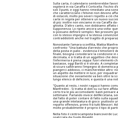
Sulla carta, il calendario sembrerebbe favor
ospiterà in via Caraffa il Corticella. Fischio d
soli 3 punti, e oggi hanno rimediato una sono
che caratterizzano i felsinei non devono affa
di ostacoli, molto più severi rispetto a ci
carte in regola per ottenere un nuovo succes
di più: inoltre non vinciamo in via Caraffa d
ghiotta. D'altro canto, non dobbiamo affatto 
supponenza. Lo ripeto ancora una volta: ques
si possano definire semplici. Nei prossimi gi
con lo stesso impegno e la stessa convinzion
contraddistinti anche nel tragitto di prepara
Nonostante l'amara sconfitta, Mattia Manfredi
confronto: "Una battuta d'arresto che propri
della posta in palio - evidenzia il timoniere 
finale, bisogna considerare la condizione in
decimata, e si tratta di un aggettivo che desc
l'infermeria è piena zeppa: fuori elementi-ch
bastasse, oggi Barilli si è stirato. A completa
di sicuro salteranno l'impegno di domenica 
piangerci addosso, ci mancherebbe altro: no
un aspetto da mettere in luce, per inquadrar
situazione che ovviamente va ben oltre la scon
lungo elenco di defezioni, e questa è una noti
"Quanto al resto, i nostri ragazzi hanno c
Manfredini - Si tratta di doti su cui fare aff
certo tra le più accomodanti: basti pensare 
settimane. Parlando invece dell'Arcetana, senz
dal fatto di poter contare di fatto sulla squad
una grande intelaiatura di gioco: piuttosto un
reparto offensivo, primo fra tutti Messori. Ad
molto probabilmente è proprio il tipo di part
Nella foto il centrocampista biancoverde Luc
realizzata da Guido Rinaldi).