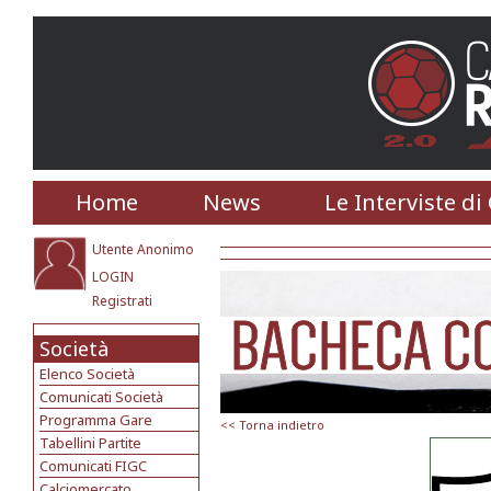
Home
News
Le Interviste di
Utente Anonimo
LOGIN
Registrati
Società
Elenco Società
Comunicati Società
Programma Gare
<< Torna indietro
Tabellini Partite
Comunicati FIGC
Calciomercato