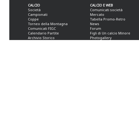
CALCIO
CALCIO E WEB
Società
Comunicati società
Campionati
Mercato
Coppe
Tabella Promo-Retro
Torneo della Montagna
News
Comunicati FIGC
Forum
Calendario Partite
Figli di Un calcio Minore
Archivio Storico
Photogallery