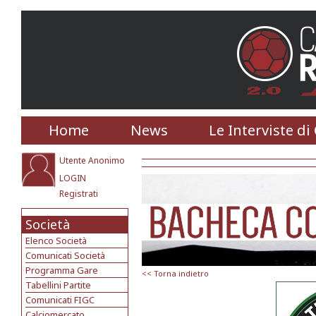
Home
News
Le Interviste di
Utente Anonimo
LOGIN
Registrati
Società
Elenco Società
Comunicati Società
Programma Gare
<< Torna indietro
Tabellini Partite
Comunicati FIGC
Calciomercato