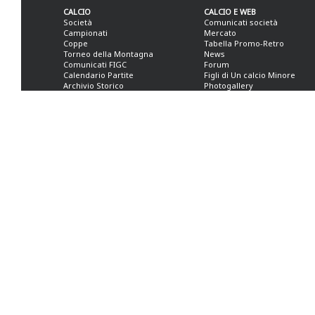
CALCIO
CALCIO E WEB
Società
Comunicati società
Campionati
Mercato
Coppe
Tabella Promo-Retro
Torneo della Montagna
News
Comunicati FIGC
Forum
Calendario Partite
Figli di Un calcio Minore
Archivio Storico
Photogallery