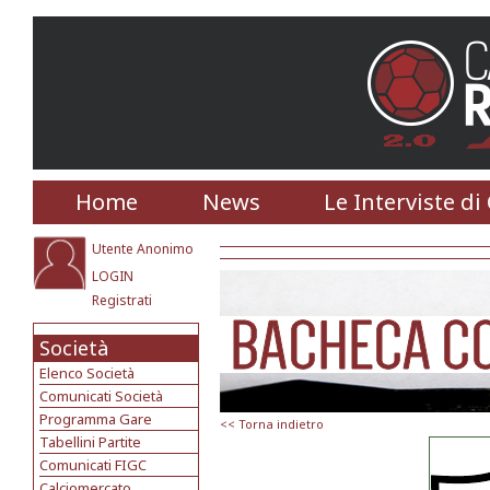
Home
News
Le Interviste di
Utente Anonimo
LOGIN
Registrati
Società
Elenco Società
Comunicati Società
Programma Gare
<< Torna indietro
Tabellini Partite
Comunicati FIGC
Calciomercato