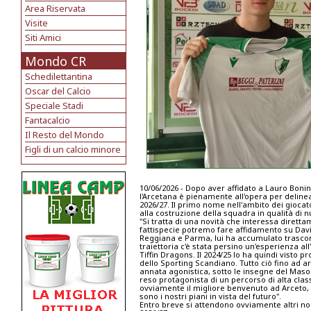
Area Riservata
Visite
Siti Amici
Mondo CR
Schedilettantina
Oscar del Calcio
Speciale Stadi
Fantacalcio
Il Resto del Mondo
Figli di un calcio minore
10/06/2026 - Dopo aver affidato a Lauro Bonini 
l'Arcetana è pienamente all'opera per delinea
2026/27. Il primo nome nell'ambito dei giocato
alla costruzione della squadra in qualità di 
"Si tratta di una novità che interessa dirett
fattispecie potremo fare affidamento su David
Reggiana e Parma, lui ha accumulato trascors
traiettoria c'è stata persino un'esperienza all
Tiffin Dragons. Il 2024/25 lo ha quindi visto 
dello Sporting Scandiano. Tutto ciò fino ad a
annata agonistica, sotto le insegne del Maso
reso protagonista di un percorso di alta clas
ovviamente il migliore benvenuto ad Arceto, 
sono i nostri piani in vista del futuro".
Entro breve si attendono ovviamente altri no