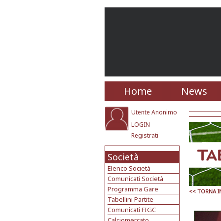
Home
News
Utente Anonimo
LOGIN
Registrati
Società
Elenco Società
Comunicati Società
Programma Gare
<< TORNA I
Tabellini Partite
Comunicati FIGC
Calciomercato