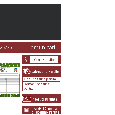
26/27
Comunicati
Oggi: nessuna partita
Domani: nessuna
partita