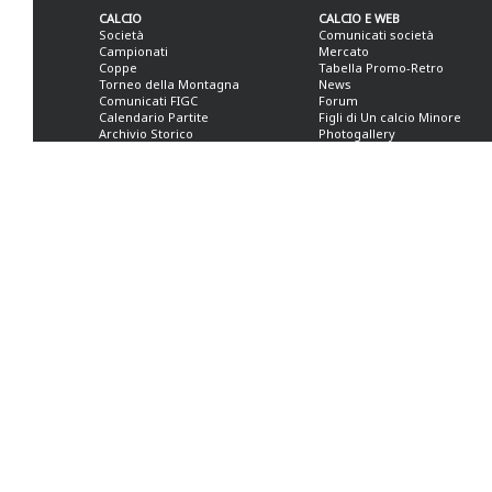
CALCIO
CALCIO E WEB
Società
Comunicati società
Campionati
Mercato
Coppe
Tabella Promo-Retro
Torneo della Montagna
News
Comunicati FIGC
Forum
Calendario Partite
Figli di Un calcio Minore
Archivio Storico
Photogallery