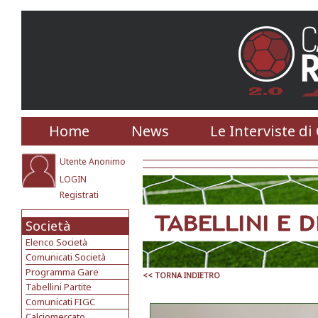
Home
News
Le Interviste di
Utente Anonimo
LOGIN
Registrati
Società
Elenco Società
Comunicati Società
Programma Gare
<< TORNA INDIETRO
Tabellini Partite
Comunicati FIGC
Calciomercato