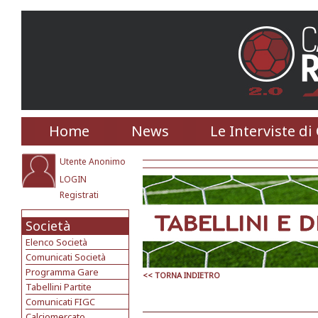
Home
News
Le Interviste di
Utente Anonimo
LOGIN
Registrati
Società
Elenco Società
Comunicati Società
Programma Gare
<< TORNA INDIETRO
Tabellini Partite
Comunicati FIGC
Calciomercato