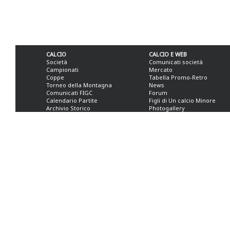
CALCIO
CALCIO E WEB
Società
Comunicati società
Campionati
Mercato
Coppe
Tabella Promo-Retro
Torneo della Montagna
News
Comunicati FIGC
Forum
Calendario Partite
Figli di Un calcio Minore
Archivio Storico
Photogallery